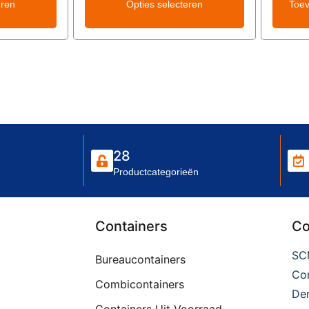
eren
Opties selecteren
Toe
28
Productcategorieën
Containers
Co
SC
Bureaucontainers
Con
Combicontainers
De
Containers Uit Voorraad