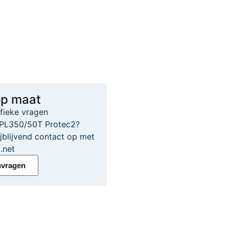
op maat
ifieke vragen
 PL350/50T Protec2?
jblijvend contact op met
.net
nvragen