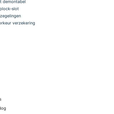
et demontabel
plock-slot
zegelingen
rkeur verzekering
s
dog