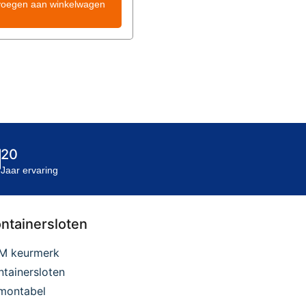
voegen aan winkelwagen
20
Jaar ervaring
ntainersloten
M keurmerk
tainersloten
montabel