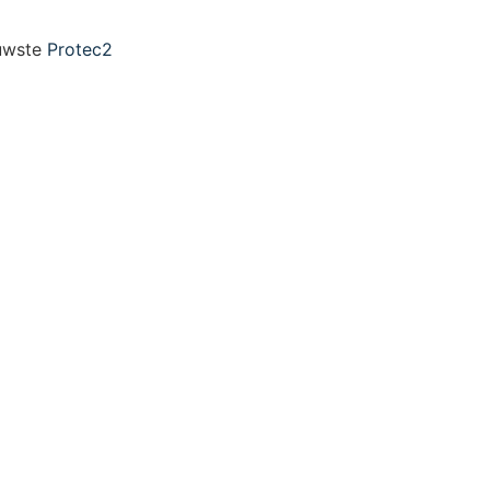
euwste
Protec2