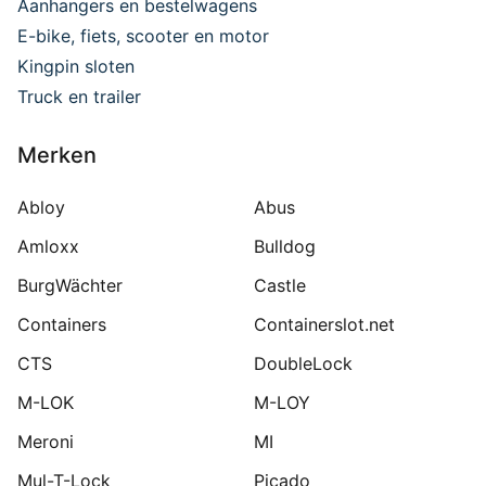
Aanhangers en bestelwagens
E-bike, fiets, scooter en motor
Kingpin sloten
Truck en trailer
Merken
Abloy
Abus
Amloxx
Bulldog
BurgWächter
Castle
Containers
Containerslot.net
CTS
DoubleLock
M-LOK
M-LOY
Meroni
MI
Mul-T-Lock
Picado