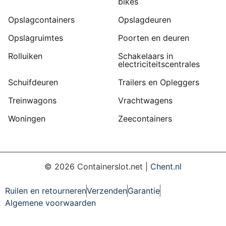
bikes
Opslagcontainers
Opslagdeuren
Opslagruimtes
Poorten en deuren
Rolluiken
Schakelaars in
electriciteitscentrales
Schuifdeuren
Trailers en Opleggers
Treinwagons
Vrachtwagens
Woningen
Zeecontainers
©
2026
Containerslot.net |
Chent.nl
Ruilen en retourneren
Verzenden
Garantie
Algemene voorwaarden