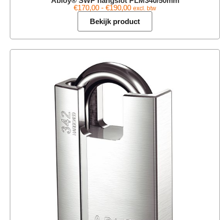
Abloy® SWP hangslot PLM340/50mm
€
170,00
-
€
190,00
excl. btw
Bekijk product