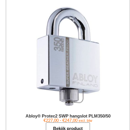
Abloy® Protec2 SWP hangslot PLM350/50
€
227,00
-
€
247,00
excl. btw
Bekijk product