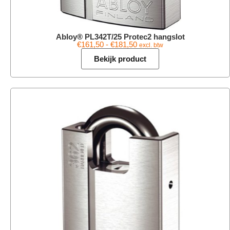
Abloy® PL342T/25 Protec2 hangslot
€
161,50
-
€
181,50
excl. btw
Bekijk product