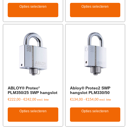
Opties selecteren
Opties selecteren
ABLOY® Protec²
Abloy® Protec2 SWP
PLM350/25 SWP hangslot
hangslot PLM330/50
€
222,00
-
€
242,00
€
134,00
-
€
154,00
excl. btw
excl. btw
Opties selecteren
Opties selecteren