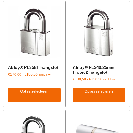
Abloy® PL358T hangslot
Abloy® PL340/25mm
Protec2 hangslot
€
170,00
-
€
190,00
excl. btw
€
130,50
-
€
150,50
excl. btw
Opties selecteren
Opties selecteren