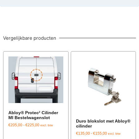
Vergelijkbare producten
Abloy® Protec² Cilinder
MI Bestelwagenslot
Duro blokslot met Abloy®
€
205,00
-
€
225,00
cilinder
excl. btw
€
135,00
-
€
155,00
excl. btw