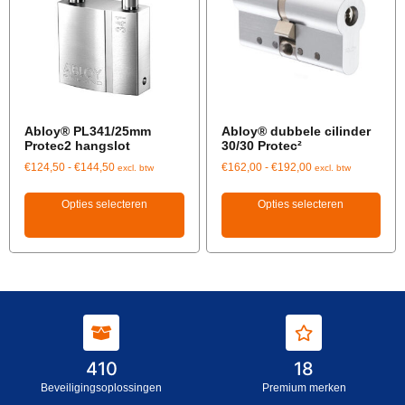
Abloy® PL341/25mm
Abloy® dubbele cilinder
Protec2 hangslot
30/30 Protec²
€
124,50
-
€
144,50
€
162,00
-
€
192,00
excl. btw
excl. btw
Opties selecteren
Opties selecteren
410
18
Beveiligingsoplossingen
Premium merken