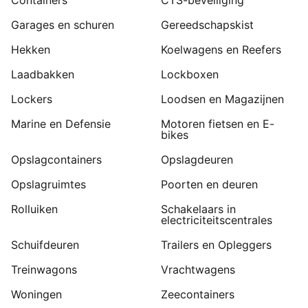
Containers
CTS-beveiliging
Garages en schuren
Gereedschapskist
Hekken
Koelwagens en Reefers
Laadbakken
Lockboxen
Lockers
Loodsen en Magazijnen
Marine en Defensie
Motoren fietsen en E-
bikes
Opslagcontainers
Opslagdeuren
Opslagruimtes
Poorten en deuren
Rolluiken
Schakelaars in
electriciteitscentrales
Schuifdeuren
Trailers en Opleggers
Treinwagons
Vrachtwagens
Woningen
Zeecontainers