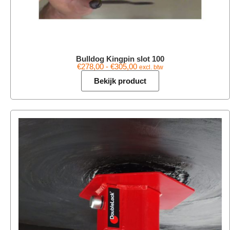
Bulldog Kingpin slot 100
€
278,00
-
€
305,00
excl. btw
Bekijk product