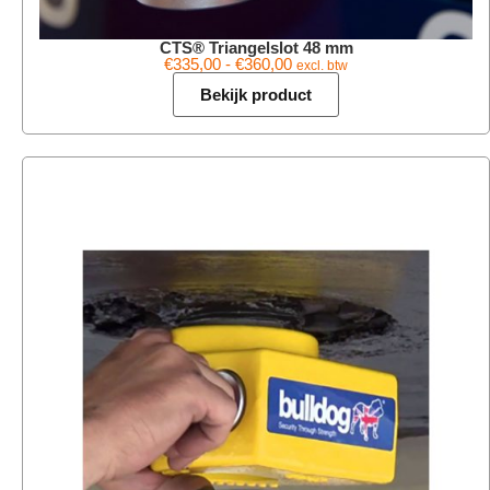
CTS® Triangelslot 48 mm
€
335,00
-
€
360,00
excl. btw
Bekijk product