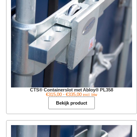
CTS® Containerslot met Abloy® PL358
€
315,00
-
€
335,00
excl. btw
Bekijk product