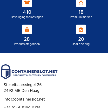
410
18
Beveiligingsoplossingen
Premium merken
28
20
Productcategorieën
Jaar ervaring
Stekelbaarssingel 26
2492 ME Den Haag
info@containerslot.net
+31 (0) 6 5190 0178