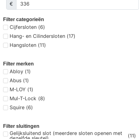
€
Filter categorieën
Cijfersloten
(
6
)
Hang- en Cilindersloten
(
17
)
Hangsloten
(
11
)
Filter merken
Abloy
(
1
)
Abus
(
1
)
M-LOY
(
1
)
Mul-T-Lock
(
8
)
Squire
(
6
)
Filter sluitingen
Gelijksluitend slot (meerdere sloten openen met
(
11
)
dezelfde sleutel)