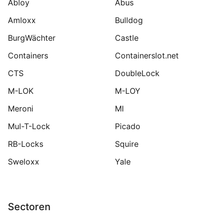
Abloy
Abus
Amloxx
Bulldog
BurgWächter
Castle
Containers
Containerslot.net
CTS
DoubleLock
M-LOK
M-LOY
Meroni
MI
Mul-T-Lock
Picado
RB-Locks
Squire
Sweloxx
Yale
Sectoren