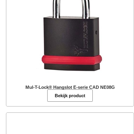
Mul-T-Lock® Hangslot E-serie CAD NE08G
Bekijk product