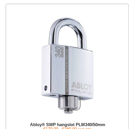
Abloy® SWP hangslot PLM340/50mm
€
170,00
-
€
190,00