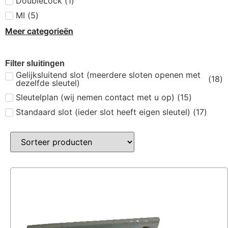
DoubleLock
(
1
)
MI
(
5
)
Meer categorieën
Filter sluitingen
Gelijksluitend slot (meerdere sloten openen met
(
18
)
dezelfde sleutel)
Sleutelplan (wij nemen contact met u op)
(
15
)
Standaard slot (ieder slot heeft eigen sleutel)
(
17
)