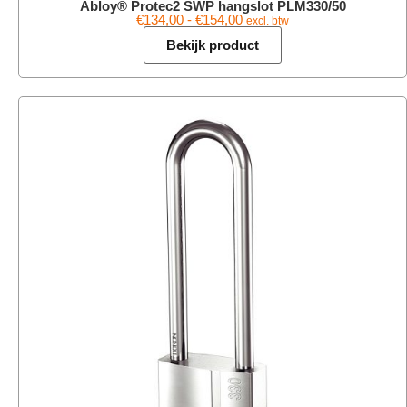
Abloy® Protec2 SWP hangslot PLM330/50
€
134,00
-
€
154,00
excl. btw
Bekijk product