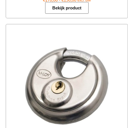
excl. btw
Bekijk product