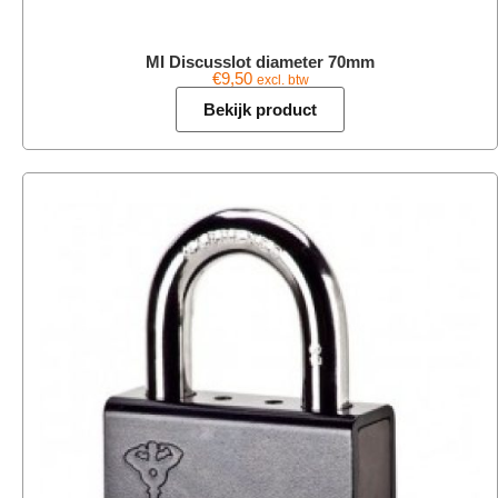
MI Discusslot diameter 70mm
€
9,50
excl. btw
Bekijk product