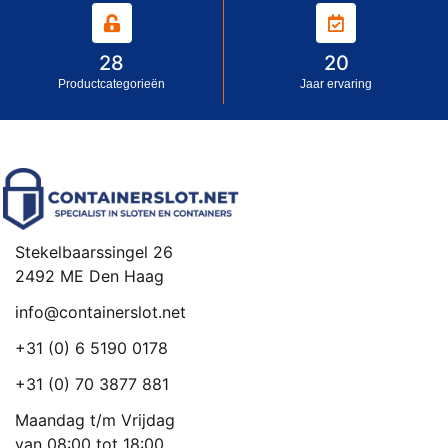
28
20
Productcategorieën
Jaar ervaring
Stekelbaarssingel 26
2492 ME Den Haag
info@containerslot.net
+31 (0) 6 5190 0178
+31 (0) 70 3877 881
Maandag t/m Vrijdag
van 08:00 tot 18:00