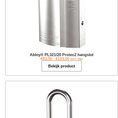
Abloy® PL321/20 Protec2 hangslot
€
83,00
-
€
103,00
excl. btw
Bekijk product