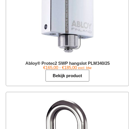
Abloy® Protec2 SWP hangslot PLM340/25
€
165,00
-
€
185,00
excl. btw
Bekijk product