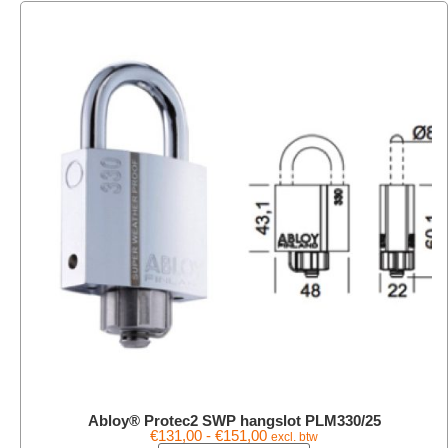
Abloy® Protec2 SWP hangslot PLM330/25
€
131,00
-
€
151,00
excl. btw