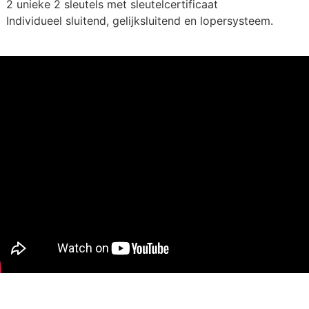
2 unieke 2 sleutels met sleutelcertificaat
Individueel sluitend, gelijksluitend en lopersysteem.