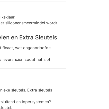
iksklaar.
t siliconensmeermiddel wordt
en en Extra Sleutels
ertificaat, wat ongeoorloofde
leverancier, zodat het slot
ieke sleutels. Extra sleutels
ijksluitend en lopersystemen?
sleutel.