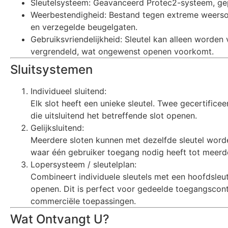
Sleutelsysteem: Geavanceerd Protec2-systeem, gep
Weerbestendigheid: Bestand tegen extreme weer
en verzegelde beugelgaten.
Gebruiksvriendelijkheid: Sleutel kan alleen worden 
vergrendeld, wat ongewenst openen voorkomt.
Sluitsystemen
Individueel sluitend:
Elk slot heeft een unieke sleutel. Twee gecertific
die uitsluitend het betreffende slot openen.
Gelijksluitend:
Meerdere sloten kunnen met dezelfde sleutel worde
waar één gebruiker toegang nodig heeft tot meerde
Lopersysteem / sleutelplan:
Combineert individuele sleutels met een hoofdsleute
openen. Dit is perfect voor gedeelde toegangscontro
commerciële toepassingen.
Wat Ontvangt U?