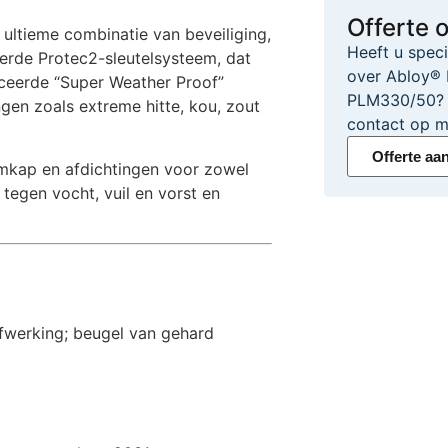
Offerte 
ltieme combinatie van beveiliging,
Heeft u spec
erde Protec2-sleutelsysteem, dat
over Abloy® 
ceerde “Super Weather Proof”
PLM330/50? N
gen zoals extreme hitte, kou, zout
contact op m
Offerte aa
mkap en afdichtingen voor zowel
 tegen vocht, vuil en vorst en
fwerking; beugel van gehard