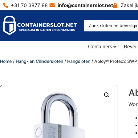
+31 70 3877 881
info@containerslot
.
net
Zakelij
Containers
Beveil
Home
/
Hang- en Cilindersloten
/
Hangsloten
/ Abloy® Protec2 SWP
A
Word