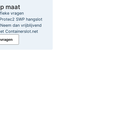
op maat
ifieke vragen
Protec2 SWP hangslot
eem dan vrijblijvend
et Containerslot.net
nvragen