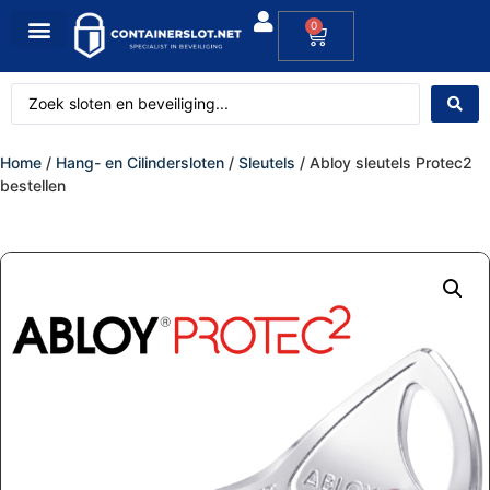
0
Home
/
Hang- en Cilindersloten
/
Sleutels
/ Abloy sleutels Protec2
bestellen