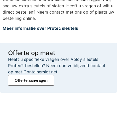
snel uw extra sleutels of sloten. Heeft u vragen of wilt u
direct bestellen? Neem contact met ons op of plaats uw
bestelling online.
Meer informatie over Protec sleutels
Offerte op maat
Heeft u specifieke vragen over Abloy sleutels
Protec2 bestellen? Neem dan vrijblijvend contact
op met Containerslot.net
Offerte aanvragen