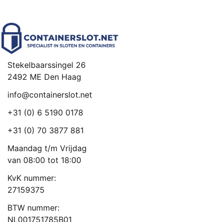
Stekelbaarssingel 26
2492 ME Den Haag
info@containerslot.net
+31 (0) 6 5190 0178
+31 (0) 70 3877 881
Maandag t/m Vrijdag
van 08:00 tot 18:00
KvK nummer:
27159375
BTW nummer:
NL001751785B01