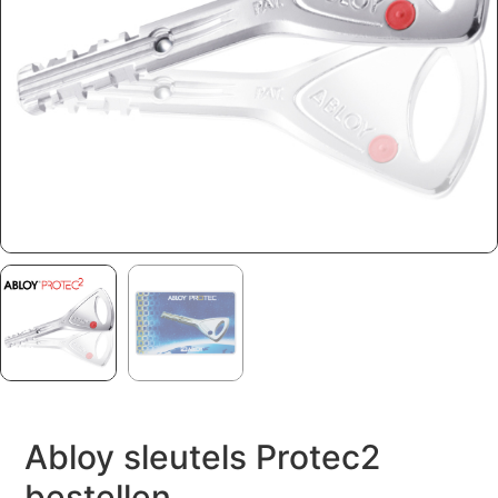
Abloy sleutels Protec2
bestellen