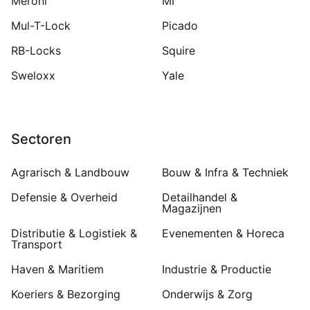
Meroni
MI
Mul-T-Lock
Picado
RB-Locks
Squire
Sweloxx
Yale
Sectoren
Agrarisch & Landbouw
Bouw & Infra & Techniek
Defensie & Overheid
Detailhandel &
Magazijnen
Distributie & Logistiek &
Evenementen & Horeca
Transport
Haven & Maritiem
Industrie & Productie
Koeriers & Bezorging
Onderwijs & Zorg