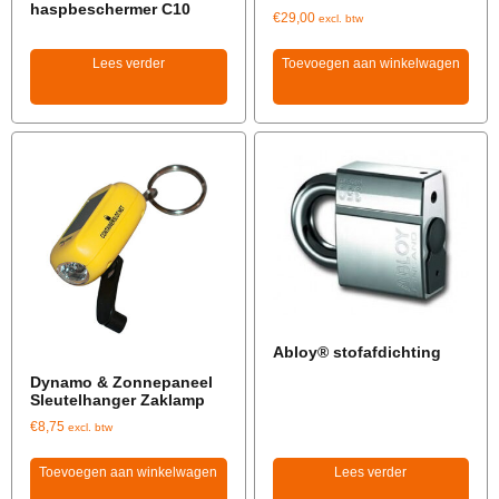
haspbeschermer C10
€
29,00
excl. btw
Lees verder
Toevoegen aan winkelwagen
Abloy® stofafdichting
Dynamo & Zonnepaneel
Sleutelhanger Zaklamp
€
8,75
excl. btw
Toevoegen aan winkelwagen
Lees verder