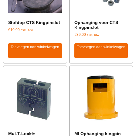
Stofdop CTS Kingpinslot
Ophanging voor CTS
Kingpinslot
€
10,00
excl. btw
€
39,00
excl. btw
Toevoegen aan winkelwagen
Toevoegen aan winkelwagen
Mul-T-Lock®
MI Ophanging kingpin