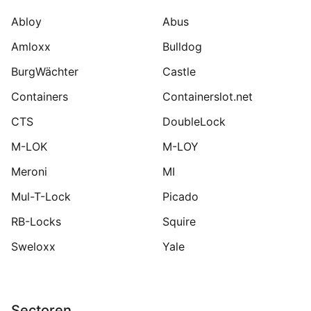
Abloy
Abus
Amloxx
Bulldog
BurgWächter
Castle
Containers
Containerslot.net
CTS
DoubleLock
M-LOK
M-LOY
Meroni
MI
Mul-T-Lock
Picado
RB-Locks
Squire
Sweloxx
Yale
Sectoren