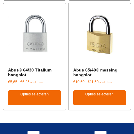
Abus® 64/30 Titalium
Abus 65/40® messing
hangslot
hangslot
€
5,65
-
€
6,25
€
10,50
-
€
11,50
excl. btw
excl. btw
Opties selecteren
Opties selecteren