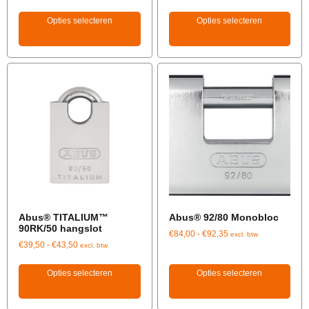
Opties selecteren
Opties selecteren
Abus® TITALIUM™
Abus® 92/80 Monobloc
90RK/50 hangslot
€
84,00
-
€
92,35
excl. btw
€
39,50
-
€
43,50
excl. btw
Opties selecteren
Opties selecteren