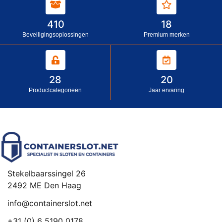
410
18
Beveiligingsoplossingen
Premium merken
28
20
Productcategorieën
Jaar ervaring
Stekelbaarssingel 26
2492 ME Den Haag
info@containerslot.net
+31 (0) 6 5190 0178