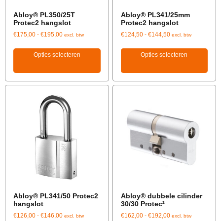
Abloy® PL350/25T
Abloy® PL341/25mm
Protec2 hangslot
Protec2 hangslot
€
175,00
-
€
195,00
€
124,50
-
€
144,50
excl. btw
excl. btw
Opties selecteren
Opties selecteren
Abloy® PL341/50 Protec2
Abloy® dubbele cilinder
hangslot
30/30 Protec²
€
126,00
-
€
146,00
€
162,00
-
€
192,00
excl. btw
excl. btw