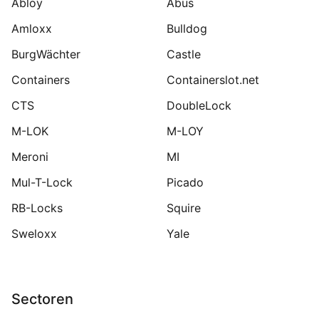
Abloy
Abus
Amloxx
Bulldog
BurgWächter
Castle
Containers
Containerslot.net
CTS
DoubleLock
M-LOK
M-LOY
Meroni
MI
Mul-T-Lock
Picado
RB-Locks
Squire
Sweloxx
Yale
Sectoren