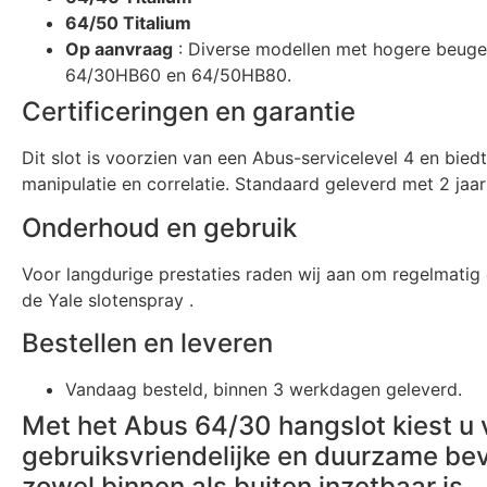
64/50 Titalium
Op aanvraag
: Diverse modellen met hogere beugel
64/30HB60 en 64/50HB80.
Certificeringen en garantie
Dit slot is voorzien van een Abus-servicelevel 4 en bie
manipulatie en correlatie. Standaard geleverd met 2 jaar
Onderhoud en gebruik
Voor langdurige prestaties raden wij aan om regelmatig 
de
Yale slotenspray
.
Bestellen en leveren
Vandaag besteld, binnen 3 werkdagen geleverd.
Met het Abus 64/30 hangslot kiest u
gebruiksvriendelijke en duurzame bev
zowel binnen als buiten inzetbaar is.