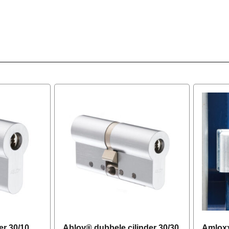
er 30/10
Abloy® dubbele cilinder 30/30
Amloxx