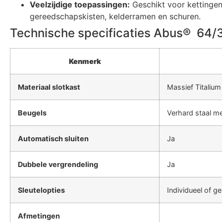
Veelzijdige toepassingen:
Geschikt voor kettingen,
gereedschapskisten, kelderramen en schuren.
Technische specificaties Abus® 64/3
Kenmerk
Materiaal slotkast
Massief Titalium
Beugels
Verhard staal m
Automatisch sluiten
Ja
Dubbele vergrendeling
Ja
Sleutelopties
Individueel of ge
Afmetingen