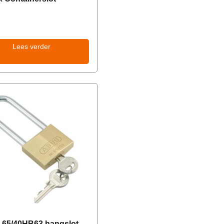
Lees verder
65/40HB63 hangslot