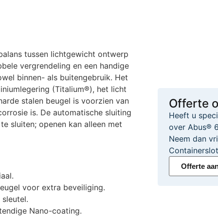
balans tussen lichtgewicht ontwerp
ubbele vergrendeling en een handige
owel binnen- als buitengebruik. Het
iumlegering (Titalium®), het licht
harde stalen beugel is voorzien van
Offerte 
rrosie is. De automatische sluiting
Heeft u spec
te sluiten; openen kan alleen met
over Abus® 6
Neem dan vri
Containerslot
Offerte aa
aal.
ugel voor extra beveiliging.
sleutel.
tendige Nano-coating.