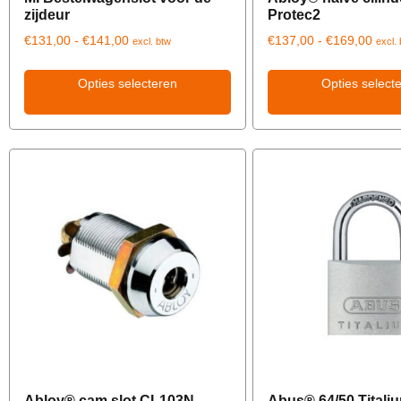
zijdeur
Protec2
€
131,00
-
€
141,00
€
137,00
-
€
169,00
excl. btw
excl.
Opties selecteren
Opties select
Abloy® cam slot CL103N
Abus® 64/50 Titali