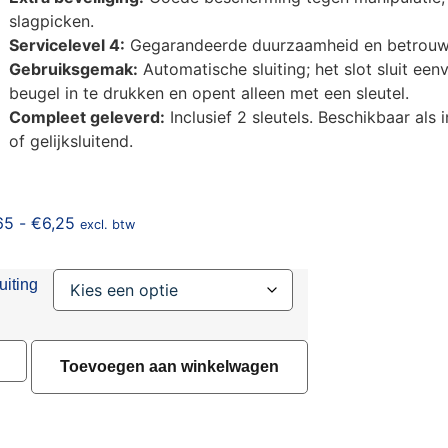
slagpicken.
Servicelevel 4:
Gegarandeerde duurzaamheid en betrouw
Gebruiksgemak:
Automatische sluiting; het slot sluit ee
beugel in te drukken en opent alleen met een sleutel.
Compleet geleverd:
Inclusief 2 sleutels. Beschikbaar als 
of gelijksluitend.
65
-
€
6,25
excl. btw
uiting
Toevoegen aan winkelwagen