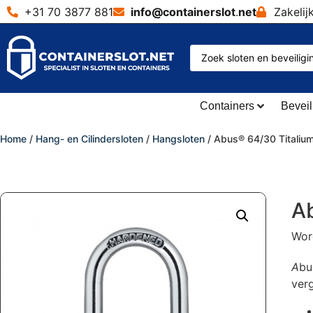
+31 70 3877 881
info@containerslot
.
net
Zakelij
Containers
Beveil
Home
/
Hang- en Cilindersloten
/
Hangsloten
/ Abus® 64/30 Titalium
Ab
Word
A
bu
verg