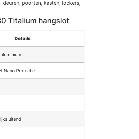
 deuren, poorten, kasten, lockers,
0 Titalium hangslot
Details
 aluminium
et Nano Protectie
lijksluitend