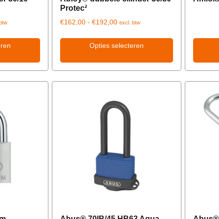
Protec²
€
162,00
-
€
192,00
 btw
excl. btw
eren
Opties selecteren
um
Abus® 70IB/45 HB63 Aqua
Abus® 