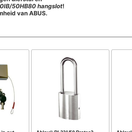
70IB/50HB80 hangslot
!
amheid van ABUS.