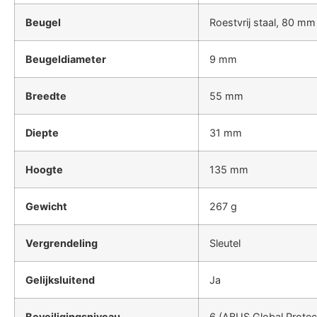
Beugel
Roestvrij staal, 80 m
Beugeldiameter
9 mm
Breedte
55 mm
Diepte
31 mm
Hoogte
135 mm
Gewicht
267 g
Vergrendeling
Sleutel
Gelijksluitend
Ja
Beveiligingsniveau
6 (ABUS Global Protec