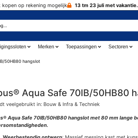
k kopen op rekening mogelijk
13 tm 23 juli met vakantie.
igingssloten
Merken
Toepassingen
Sectoren
IB/50HB80 hangslot
bus® Aqua Safe 70IB/50HB80 h
t veelgebruikt in: Bouw & Infra & Techniek
s® Aqua Safe 70IB/50HB80 hangslot met 80 mm lange b
rsomstandigheden.
Weerbestendig ontwerp
: Massief messing kast met kun