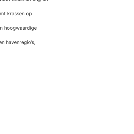
omt krassen op
en hoogwaardige
en havenregio’s,