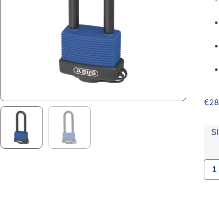
€
28
Sl