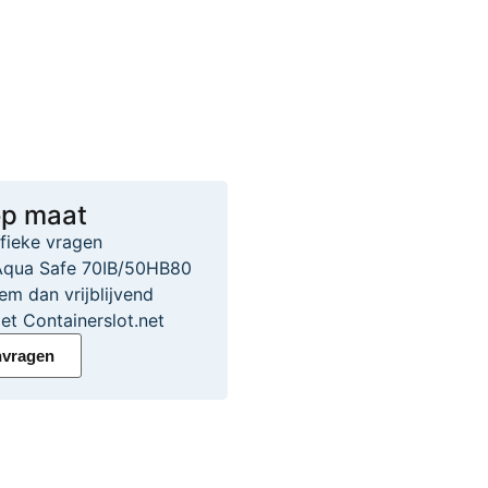
op maat
ifieke vragen
Aqua Safe 70IB/50HB80
em dan vrijblijvend
et Containerslot.net
nvragen