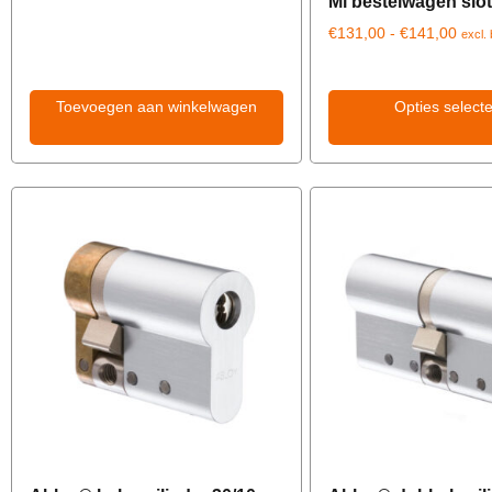
Mi bestelwagen slot
€
131,00
-
€
141,00
excl.
Toevoegen aan winkelwagen
Opties select