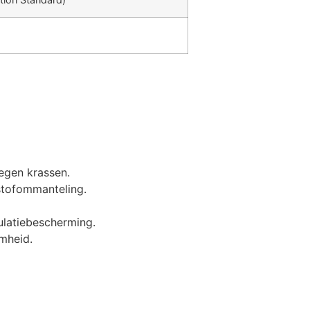
egen krassen.
stofommanteling.
ulatiebescherming.
mheid.