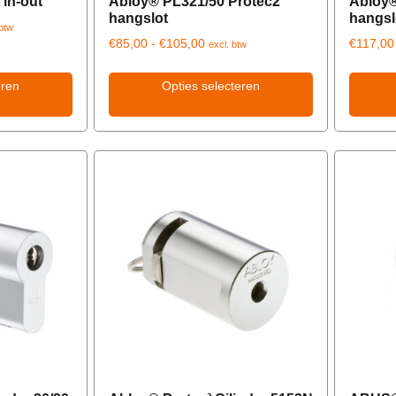
 in-out
Abloy® PL321/50 Protec2
Abloy®
hangslot
hangsl
 btw
€
85,00
-
€
105,00
€
117,00
excl. btw
eren
Opties selecteren