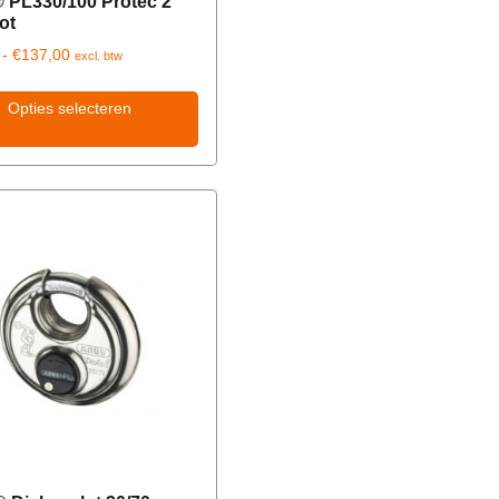
 PL330/100 Protec 2
ot
-
€
137,00
excl. btw
Opties selecteren