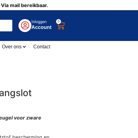
 Via mail bereikbaar.
0
Inloggen
Account
Over ons
Contact
angslot
eugel voor zware
ststof bescherming en