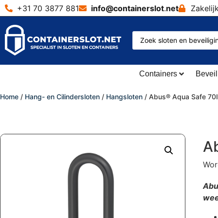
+31 70 3877 881
info@containerslot
.
net
Zakelij
Containers
Beveil
Home
/
Hang- en Cilindersloten
/
Hangsloten
/ Abus® Aqua Safe 70
A
Word
Abu
wee