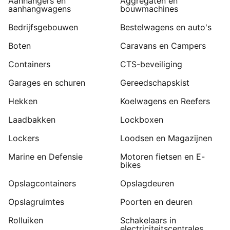
Aanhangers en
Aggregaten en
aanhangwagens
bouwmachines
Bedrijfsgebouwen
Bestelwagens en auto's
Boten
Caravans en Campers
Containers
CTS-beveiliging
Garages en schuren
Gereedschapskist
Hekken
Koelwagens en Reefers
Laadbakken
Lockboxen
Lockers
Loodsen en Magazijnen
Marine en Defensie
Motoren fietsen en E-
bikes
Opslagcontainers
Opslagdeuren
Opslagruimtes
Poorten en deuren
Rolluiken
Schakelaars in
electriciteitscentrales