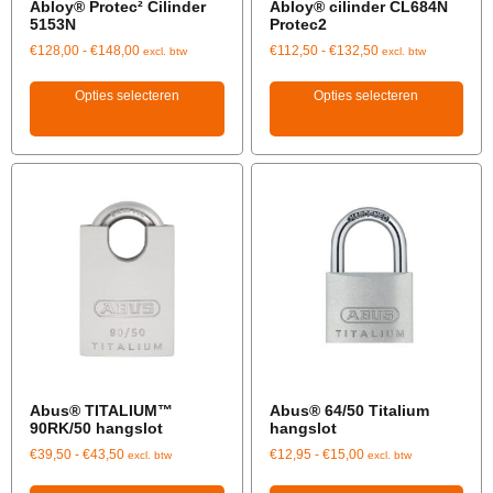
Abloy® Protec² Cilinder
Abloy® cilinder CL684N
5153N
Protec2
€
128,00
-
€
148,00
€
112,50
-
€
132,50
excl. btw
excl. btw
Opties selecteren
Opties selecteren
Abus® TITALIUM™
Abus® 64/50 Titalium
90RK/50 hangslot
hangslot
€
39,50
-
€
43,50
€
12,95
-
€
15,00
excl. btw
excl. btw