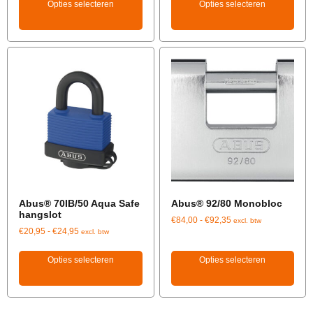
Opties selecteren
Opties selecteren
Abus® 70IB/50 Aqua Safe
Abus® 92/80 Monobloc
hangslot
€
84,00
-
€
92,35
excl. btw
€
20,95
-
€
24,95
excl. btw
Opties selecteren
Opties selecteren