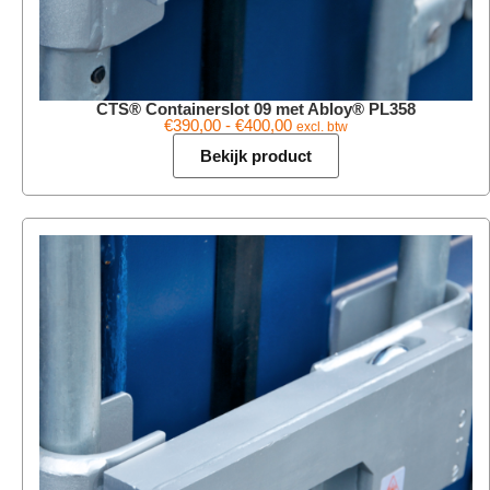
CTS® Containerslot 09 met Abloy® PL358
€
390,00
-
€
400,00
excl. btw
Bekijk product