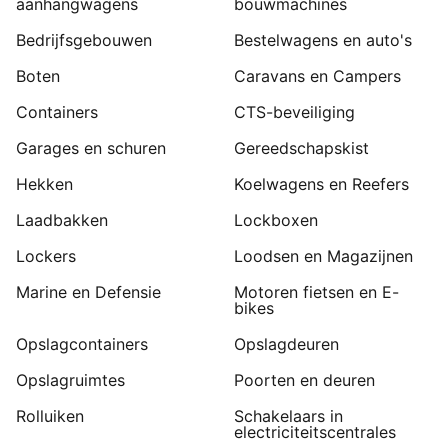
aanhangwagens
bouwmachines
Bedrijfsgebouwen
Bestelwagens en auto's
Boten
Caravans en Campers
Containers
CTS-beveiliging
Garages en schuren
Gereedschapskist
Hekken
Koelwagens en Reefers
Laadbakken
Lockboxen
Lockers
Loodsen en Magazijnen
Marine en Defensie
Motoren fietsen en E-
bikes
Opslagcontainers
Opslagdeuren
Opslagruimtes
Poorten en deuren
Rolluiken
Schakelaars in
electriciteitscentrales