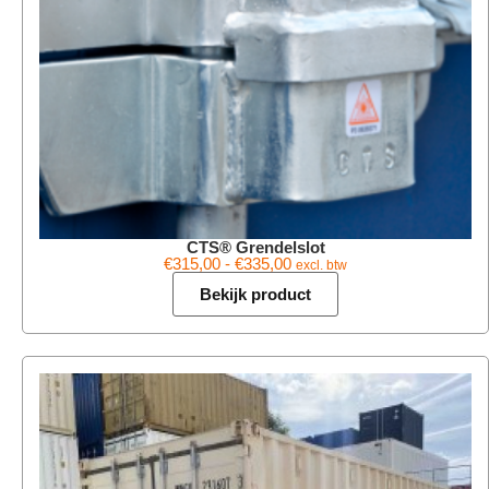
CTS® Grendelslot
€
315,00
-
€
335,00
excl. btw
Bekijk product