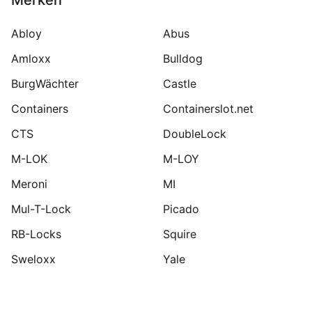
Merken
Abloy
Abus
Amloxx
Bulldog
BurgWächter
Castle
Containers
Containerslot.net
CTS
DoubleLock
M-LOK
M-LOY
Meroni
MI
Mul-T-Lock
Picado
RB-Locks
Squire
Sweloxx
Yale