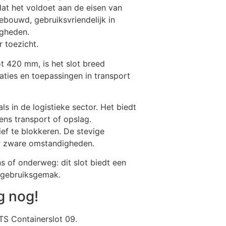
at het voldoet aan de eisen van
ebouwd, gebruiksvriendelijk in
igheden.
r toezicht.
t 420 mm, is het slot breed
uaties en toepassingen in transport
s in de logistieke sector. Het biedt
ns transport of opslag.
ef te blokkeren. De stevige
er zware omstandigheden.
s of onderweg: dit slot biedt een
 gebruiksgemak.
g nog!
TS Containerslot 09.