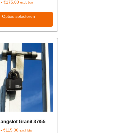
-
€
175,00
excl. btw
Opties selecteren
angslot Granit 37/55
-
€
115,00
excl. btw