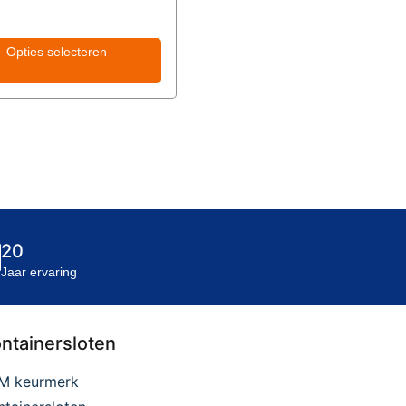
Opties selecteren
20
Jaar ervaring
ntainersloten
M keurmerk