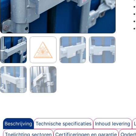
Beschrijving
Technische specificaties
Inhoud levering
Toelichting sectoren
Certificeringen en garantie
Onderh