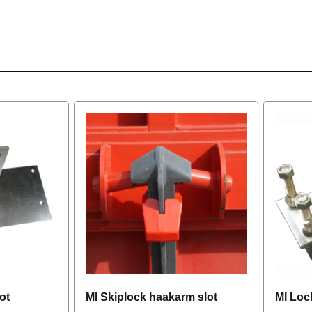
ot
MI Skiplock haakarm slot
MI Loc