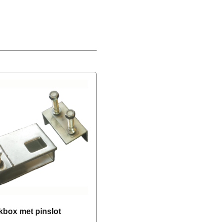
kbox met pinslot