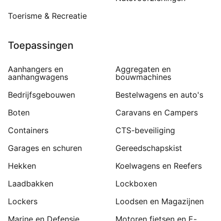
Toerisme & Recreatie
Toepassingen
Aanhangers en
Aggregaten en
aanhangwagens
bouwmachines
Bedrijfsgebouwen
Bestelwagens en auto's
Boten
Caravans en Campers
Containers
CTS-beveiliging
Garages en schuren
Gereedschapskist
Hekken
Koelwagens en Reefers
Laadbakken
Lockboxen
Lockers
Loodsen en Magazijnen
Marine en Defensie
Motoren fietsen en E-