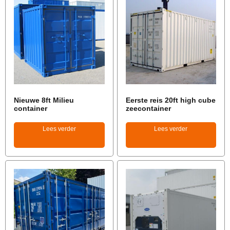
Nieuwe 8ft Milieu
Eerste reis 20ft high cube
container
zeecontainer
Lees verder
Lees verder