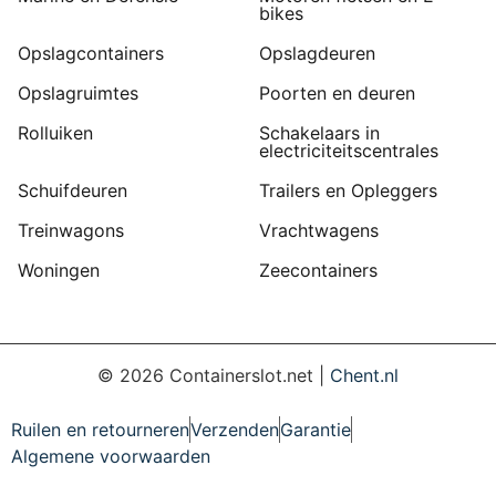
bikes
Opslagcontainers
Opslagdeuren
Opslagruimtes
Poorten en deuren
Rolluiken
Schakelaars in
electriciteitscentrales
Schuifdeuren
Trailers en Opleggers
Treinwagons
Vrachtwagens
Woningen
Zeecontainers
©
2026
Containerslot.net |
Chent.nl
Ruilen en retourneren
Verzenden
Garantie
Algemene voorwaarden