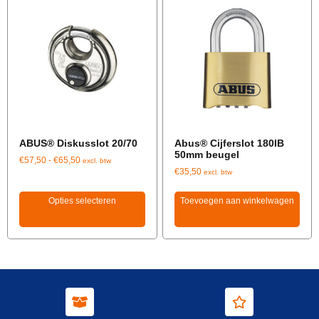
ABUS® Diskusslot 20/70
Abus® Cijferslot 180IB
50mm beugel
€
57,50
-
€
65,50
excl. btw
€
35,50
excl. btw
Opties selecteren
Toevoegen aan winkelwagen