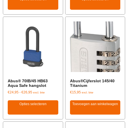
Abus® 70IB/45 HB63
Abus®Cijferslot 145/40
Aqua Safe hangslot
Titanium
€
24,95
-
€
26,95
€
15,95
excl. btw
excl. btw
Opties selecteren
Toevoegen aan winkelwagen