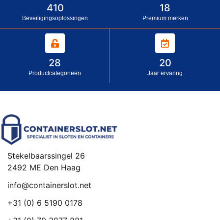
410
18
Beveiligingsoplossingen
Premium merken
28
20
Productcategorieën
Jaar ervaring
Stekelbaarssingel 26
2492 ME Den Haag
info@containerslot.net
+31 (0) 6 5190 0178