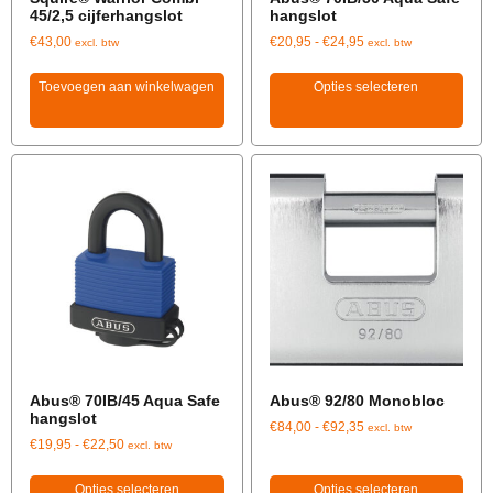
45/2,5 cijferhangslot
hangslot
€
43,00
€
20,95
-
€
24,95
excl. btw
excl. btw
Toevoegen aan winkelwagen
Opties selecteren
Abus® 70IB/45 Aqua Safe
Abus® 92/80 Monobloc
hangslot
€
84,00
-
€
92,35
excl. btw
€
19,95
-
€
22,50
excl. btw
Opties selecteren
Opties selecteren