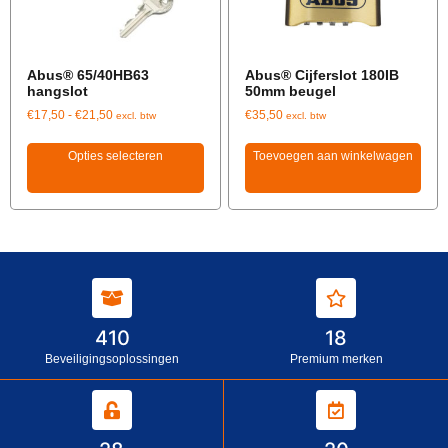
Abus® 65/40HB63
Abus® Cijferslot 180IB
hangslot
50mm beugel
€
17,50
-
€
21,50
€
35,50
excl. btw
excl. btw
Opties selecteren
Toevoegen aan winkelwagen
410
18
Beveiligingsoplossingen
Premium merken