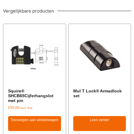
Vergelijkbare producten
Squire®
Mul T Lock® Armadlock
SHCB65Cijferhangslot
set
met pin
€
55,00
excl. btw
Toevoegen aan winkelwagen
Lees verder