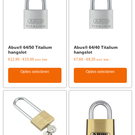
Abus® 64/50 Titalium
Abus® 64/40 Titalium
hangslot
hangslot
€
12,95
-
€
15,00
€
7,60
-
€
8,35
excl. btw
excl. btw
Opties selecteren
Opties selecteren