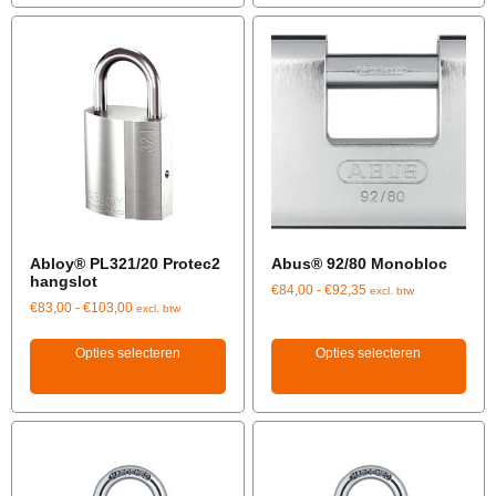
Abloy® PL321/20 Protec2
Abus® 92/80 Monobloc
hangslot
€
84,00
-
€
92,35
excl. btw
€
83,00
-
€
103,00
excl. btw
Opties selecteren
Opties selecteren