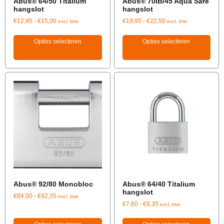
Abus® 64/50 Titalium
Abus® 70IB/45 Aqua Safe
hangslot
hangslot
€
12,95
-
€
15,00
€
19,95
-
€
22,50
excl. btw
excl. btw
Opties selecteren
Opties selecteren
Abus® 92/80 Monobloc
Abus® 64/40 Titalium
hangslot
€
84,00
-
€
92,35
excl. btw
€
7,60
-
€
8,35
excl. btw