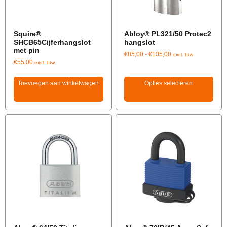
Squire®
Abloy® PL321/50 Protec2
SHCB65Cijferhangslot
hangslot
met pin
€
85,00
-
€
105,00
excl. btw
€
55,00
excl. btw
Toevoegen aan winkelwagen
Opties selecteren