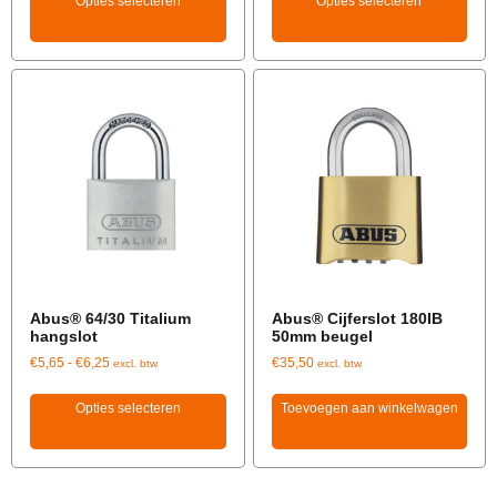
Opties selecteren
Opties selecteren
Abus® 64/30 Titalium
Abus® Cijferslot 180IB
hangslot
50mm beugel
€
5,65
-
€
6,25
€
35,50
excl. btw
excl. btw
Opties selecteren
Toevoegen aan winkelwagen