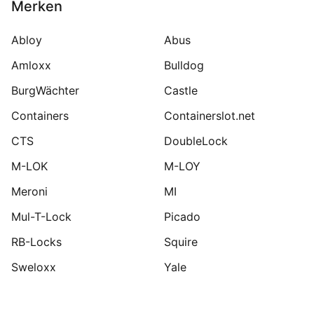
Merken
Abloy
Abus
Amloxx
Bulldog
BurgWächter
Castle
Containers
Containerslot.net
CTS
DoubleLock
M-LOK
M-LOY
Meroni
MI
Mul-T-Lock
Picado
RB-Locks
Squire
Sweloxx
Yale