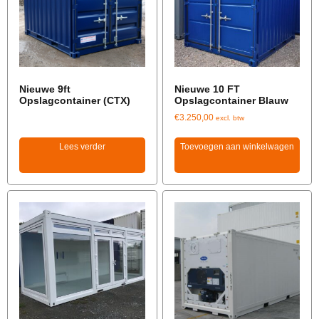
Nieuwe 9ft
Nieuwe 10 FT
Opslagcontainer (CTX)
Opslagcontainer Blauw
€
3.250,00
excl. btw
Lees verder
Toevoegen aan winkelwagen