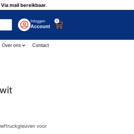
 Via mail bereikbaar.
0
Inloggen
Account
Over ons
Contact
wit
heftruckgleuven voor