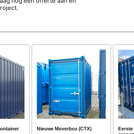
ag nog een offerte aan en
roject.
container
Nieuwe Moverbox (CTX)
Eerste 