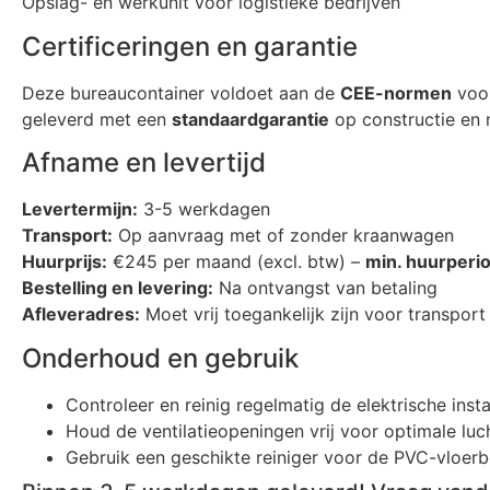
Opslag- en werkunit voor logistieke bedrijven
Certificeringen en garantie
Deze bureaucontainer voldoet aan de
CEE-normen
voor
geleverd met een
standaardgarantie
op constructie en 
Afname en levertijd
Levertermijn:
3-5 werkdagen
Transport:
Op aanvraag met of zonder kraanwagen
Huurprijs:
€245 per maand (excl. btw) –
min. huurperi
Bestelling en levering:
Na ontvangst van betaling
Afleveradres:
Moet vrij toegankelijk zijn voor transport
Onderhoud en gebruik
Controleer en reinig regelmatig de elektrische instal
Houd de ventilatieopeningen vrij voor optimale luch
Gebruik een geschikte reiniger voor de PVC-vloer