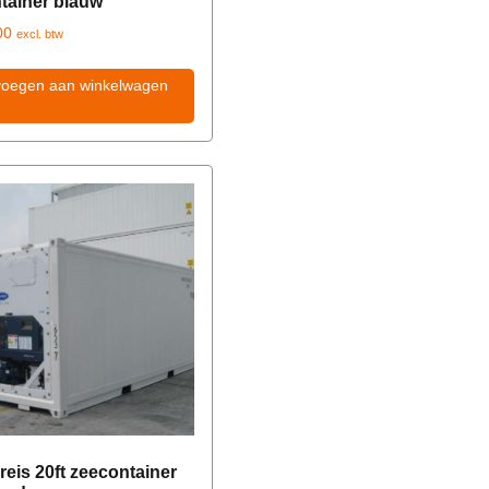
tainer blauw
00
excl. btw
voegen aan winkelwagen
reis 20ft zeecontainer