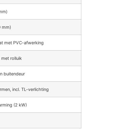
 mm)
00 mm)
t met PVC-afwerking
met rolluik
en buitendeur
en, incl. TL-verlichting
arming (2 kW)