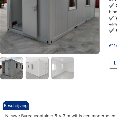
✔
binn
✔
ver
✔
€
11
Beschrijving
Nieuwe Bureaucontainer 6 x 3 m wit is een moderne en v