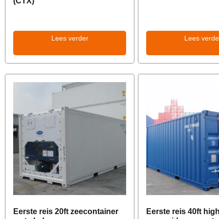
(CTX)
Lees verder
Lees verde
Eerste reis 20ft zeecontainer
Eerste reis 40ft hig