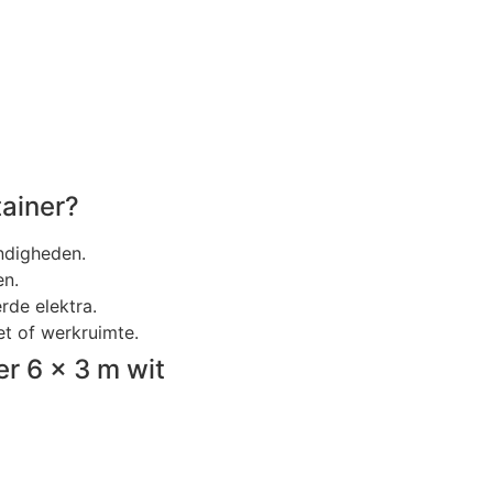
ainer?
ndigheden.
en.
rde elektra.
t of werkruimte.
r 6 x 3 m wit