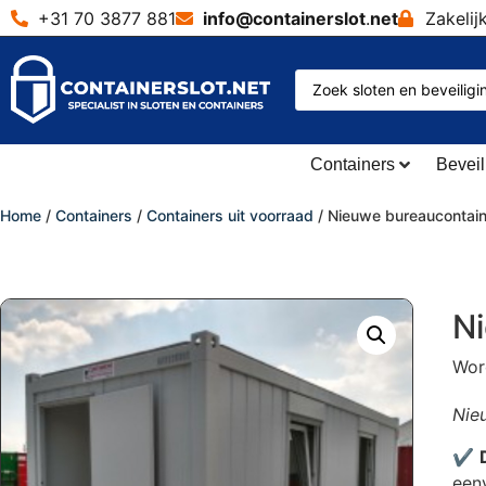
+31 70 3877 881
info@containerslot
.
net
Zakelij
Containers
Beveil
Home
/
Containers
/
Containers uit voorraad
/ Nieuwe bureaucontain
Ni
Word
Nie
✔
een