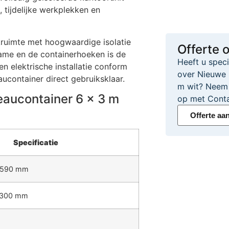
 tijdelijke werkplekken en
ruimte met hoogwaardige isolatie
Offerte 
rame en de containerhoeken is de
Heeft u spec
en elektrische installatie conform
over Nieuwe 
ucontainer direct gebruiksklaar.
m wit? Neem 
eaucontainer 6 x 3 m
op met Conta
Offerte aa
Specificatie
2590 mm
2300 mm