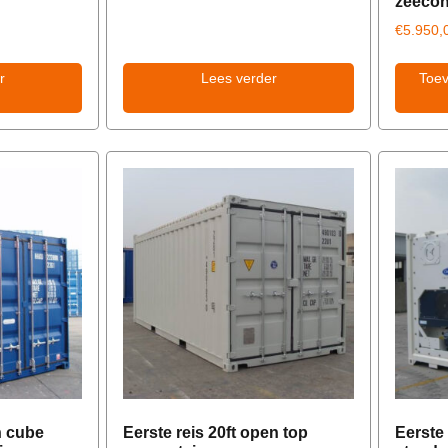
zeecon
€
5.950,
r
Lees verder
Toe
h cube
Eerste reis 20ft open top
Eerste 