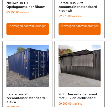
Nieuwe 10 FT
Eerste reis 20ft
Opslagcontainer Blauw
zeecontainer standaard
kleur wit
€
3.250,00
excl. btw
€
2.275,00
excl. btw
Toevoegen aan winkelwagen
Toevoegen aan winkelwagen
Eerste reis 20ft
20 ft Barcontainer zwart
zeecontainer standaard
met luik en elektriciteit
blauw
€
9.500,00
excl. btw