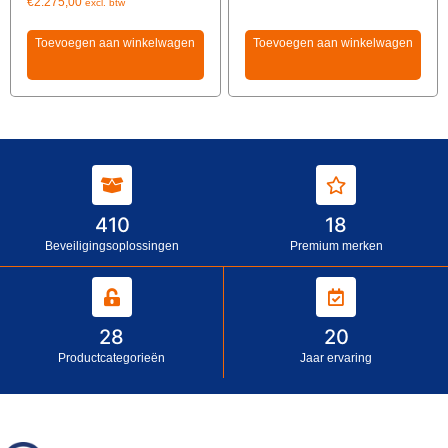
€
2.275,00
excl. btw
Toevoegen aan winkelwagen
Toevoegen aan winkelwagen
410
18
Beveiligingsoplossingen
Premium merken
28
20
Productcategorieën
Jaar ervaring