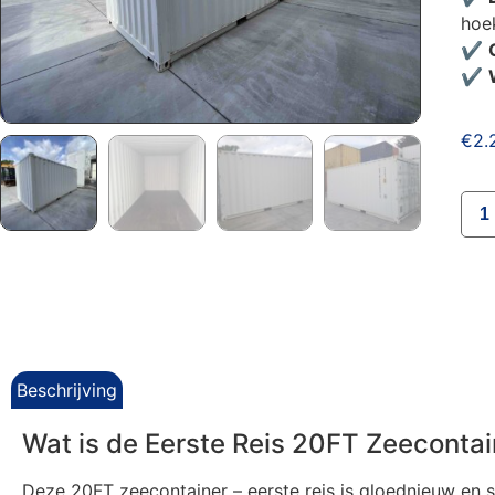
hoe
✔
✔
€
2.
Beschrijving
Wat is de Eerste Reis 20FT Zeecontai
Deze 20FT zeecontainer – eerste reis is gloednieuw en 