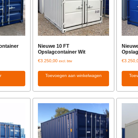
ontainer
Nieuwe 10 FT
Nieuwe
Opslagcontainer Wit
Opslag
€
3.250,00
€
3.250,
excl. btw
r
Toevoegen aan winkelwagen
Toe