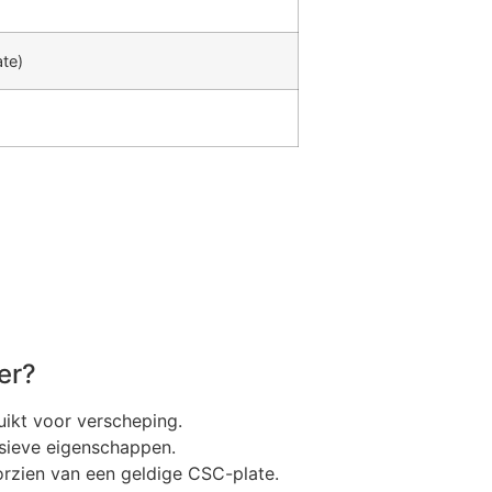
ate)
er?
uikt voor verscheping.
osieve eigenschappen.
rzien van een geldige CSC-plate.