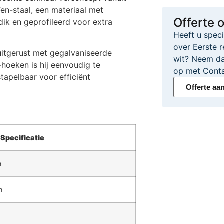
Ten-staal, een materiaal met
Offerte 
ik en geprofileerd voor extra
Heeft u spec
over Eerste r
uitgerust met gegalvaniseerde
wit? Neem dan
-hoeken is hij eenvoudig te
op met Conta
stapelbaar voor efficiënt
Offerte aa
Specificatie
m
m