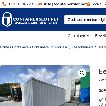
+31 70 3877 881
info@containerslot
.
net
Zakelij
Containers
Beveil
Home
/
Containers
/
Containers uit voorraad
/
Zeecontainers
/ Eerst
Ee
Wor
20F
✔
✔