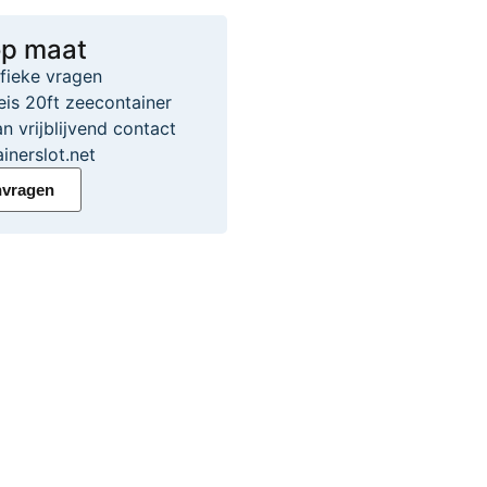
op maat
ifieke vragen
eis 20ft zeecontainer
 vrijblijvend contact
inerslot.net
nvragen