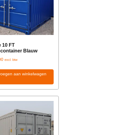
 10 FT
container Blauw
00
excl. btw
voegen aan winkelwagen