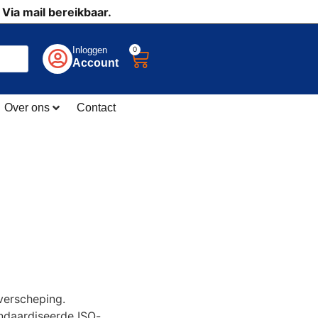
 Via mail bereikbaar.
0
Inloggen
Account
Over ons
Contact
verscheping.
ndaardiseerde ISO-