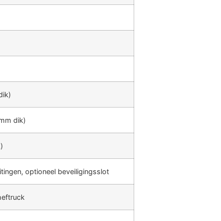
dik)
 mm dik)
)
tingen, optioneel beveiligingsslot
heftruck