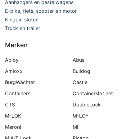
Aanhangers en bestelwagens
E-bike, fiets, scooter en motor
Kingpin sloten
Truck en trailer
Merken
Abloy
Abus
Amloxx
Bulldog
BurgWächter
Castle
Containers
Containerslot.net
CTS
DoubleLock
M-LOK
M-LOY
Meroni
MI
Mul-T-Lock
Picado