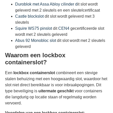
Duroblok met Assa Abloy cilinder d
it slot wordt
geleverd met 2 sleutels en een sleutelcertificaat
Castle blockslot
dit slot wordt geleverd met 3
sleutels
Squire WS75 pinslot
dit
CEN4
gecertificeerde slot
wordt met 2 sleutels geleverd
Abus 92 Monobloc slot
dit slot wordt met 2 sleutels
geleverd
Waarom een lockbox
containerslot?
Een
lockbox containerslot
combineert een stevige
stalen behuizing met een hoogwaardig slot, waardoor het
slot niet direct bereikbaar is voor inbraakpogingen. Dit
type beveiliging is
uitermate geschikt
voor containers
die langdurig op locatie staan of regelmatig worden
vervoerd.
Voordelen van een lockbox containerslot: