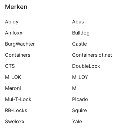
Merken
Abloy
Abus
Amloxx
Bulldog
BurgWächter
Castle
Containers
Containerslot.net
CTS
DoubleLock
M-LOK
M-LOY
Meroni
MI
Mul-T-Lock
Picado
RB-Locks
Squire
Sweloxx
Yale