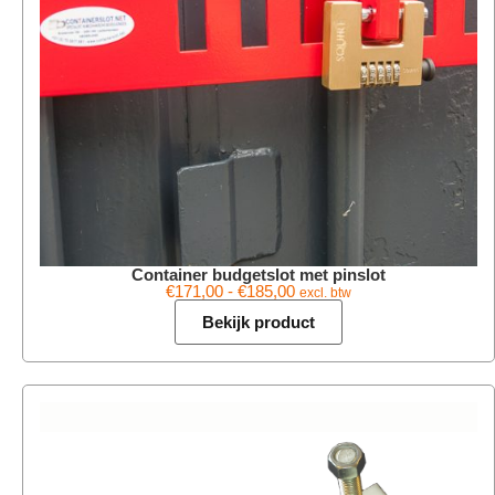
Container budgetslot met pinslot
€
171,00
-
€
185,00
excl. btw
Bekijk product