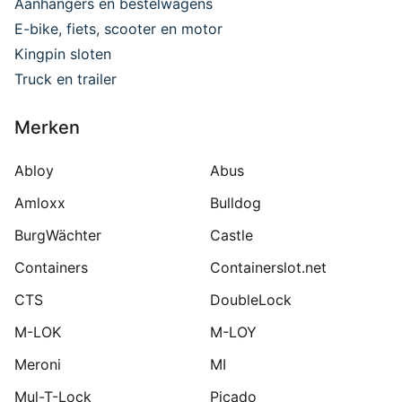
Aanhangers en bestelwagens
E-bike, fiets, scooter en motor
Kingpin sloten
Truck en trailer
Merken
Abloy
Abus
Amloxx
Bulldog
BurgWächter
Castle
Containers
Containerslot.net
CTS
DoubleLock
M-LOK
M-LOY
Meroni
MI
Mul-T-Lock
Picado