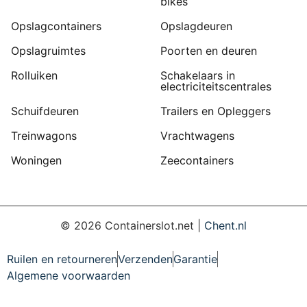
bikes
Opslagcontainers
Opslagdeuren
Opslagruimtes
Poorten en deuren
Rolluiken
Schakelaars in
electriciteitscentrales
Schuifdeuren
Trailers en Opleggers
Treinwagons
Vrachtwagens
Woningen
Zeecontainers
©
2026
Containerslot.net |
Chent.nl
Ruilen en retourneren
Verzenden
Garantie
Algemene voorwaarden