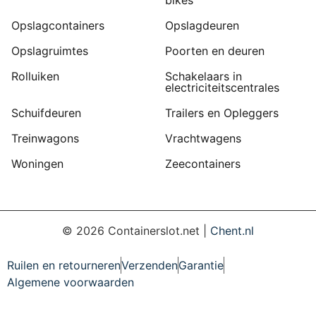
bikes
Opslagcontainers
Opslagdeuren
Opslagruimtes
Poorten en deuren
Rolluiken
Schakelaars in
electriciteitscentrales
Schuifdeuren
Trailers en Opleggers
Treinwagons
Vrachtwagens
Woningen
Zeecontainers
©
2026
Containerslot.net |
Chent.nl
Ruilen en retourneren
Verzenden
Garantie
Algemene voorwaarden