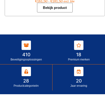
€
161,50
-
€
181,50
excl. btw
Bekijk product
410
18
Beveiligingsoplossingen
Premium merken
28
20
Productcategorieën
Jaar ervaring