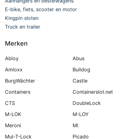
Aanhangers en bestelwagens
E-bike, fiets, scooter en motor
Kingpin sloten
Truck en trailer
Merken
Abloy
Abus
Amloxx
Bulldog
BurgWächter
Castle
Containers
Containerslot.net
CTS
DoubleLock
M-LOK
M-LOY
Meroni
MI
Mul-T-Lock
Picado