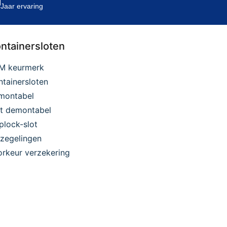
Jaar ervaring
ntainersloten
M keurmerk
tainersloten
montabel
et demontabel
plock-slot
zegelingen
rkeur verzekering