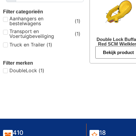
Filter categorieën
Aanhangers en
(
1
)
bestelwagens
Transport en
(
1
)
Voertuigbeveiliging
Double Lock Buffa
Red SCM Wielkl
Truck en Trailer
(
1
)
Bekijk product
Filter merken
DoubleLock
(
1
)
410
18