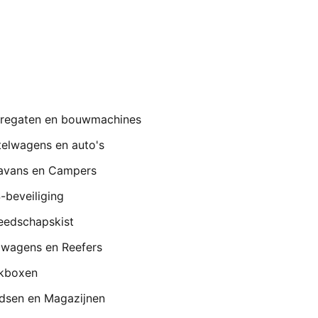
regaten en bouwmachines
telwagens en auto's
avans en Campers
-beveiliging
eedschapskist
lwagens en Reefers
kboxen
dsen en Magazijnen