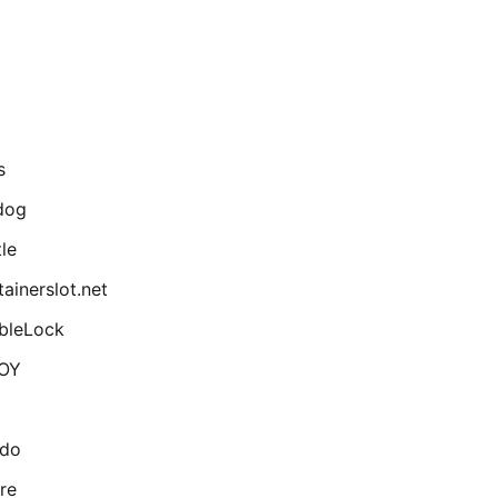
s
dog
le
ainerslot.net
bleLock
OY
ado
re