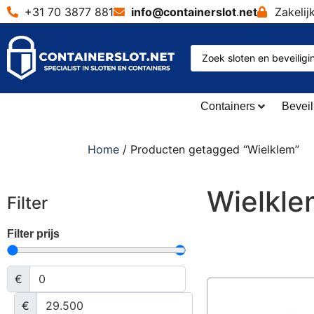
+31 70 3877 881
info@containerslot
.
net
Zakelij
Containers
Beveil
Home
/ Producten getagged “Wielklem”
Wielkle
Filter
Filter prijs
€
€