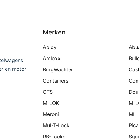
Merken
Abloy
Abu
Amloxx
Bull
telwagens
ter en motor
BurgWächter
Cast
Containers
Cont
CTS
Dou
M-LOK
M-L
Meroni
MI
Mul-T-Lock
Pic
RB-Locks
Squi