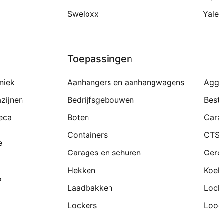
Sweloxx
Yale
Toepassingen
niek
Aanhangers en aanhangwagens
Agg
zijnen
Bedrijfsgebouwen
Bes
eca
Boten
Car
Containers
CTS
e
Garages en schuren
Ger
Hekken
Koe
&
Laadbakken
Loc
Lockers
Loo