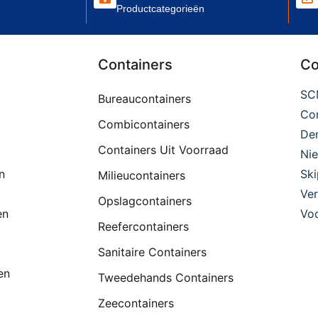
Productcategorieën
Containers
Co
SC
Bureaucontainers
Con
Combicontainers
De
Containers Uit Voorraad
Ni
n
Ski
Milieucontainers
Ver
Opslagcontainers
en
Voo
Reefercontainers
Sanitaire Containers
en
Tweedehands Containers
Zeecontainers