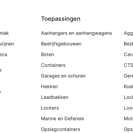
Toepassingen
niek
Aanhangers en aanhangwagens
Agg
zijnen
Bedrijfsgebouwen
Bes
eca
Boten
Car
Containers
CTS
e
Garages en schuren
Ger
Hekken
Koe
&
Laadbakken
Loc
Lockers
Loo
Marine en Defensie
Mot
Opslagcontainers
Ops