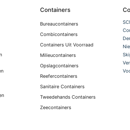
Containers
Co
SC
Bureaucontainers
Con
Combicontainers
De
Containers Uit Voorraad
Ni
n
Ski
Milieucontainers
Ver
Opslagcontainers
en
Voo
Reefercontainers
Sanitaire Containers
en
Tweedehands Containers
Zeecontainers