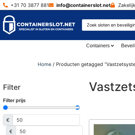
+31 70 3877 881
info@containerslot
.
net
Zakelij
Containers
Beveil
Home
/ Producten getagged “Vastzetsyst
Vastze
Filter
Filter prijs
€
€