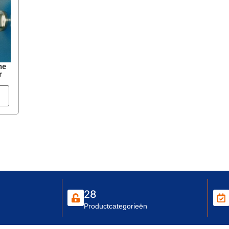
he
r
28
Productcategorieën