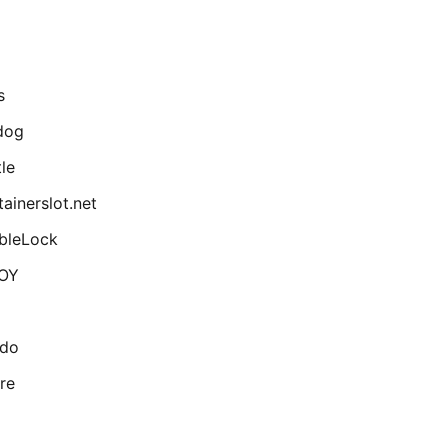
s
dog
le
ainerslot.net
bleLock
OY
ado
re