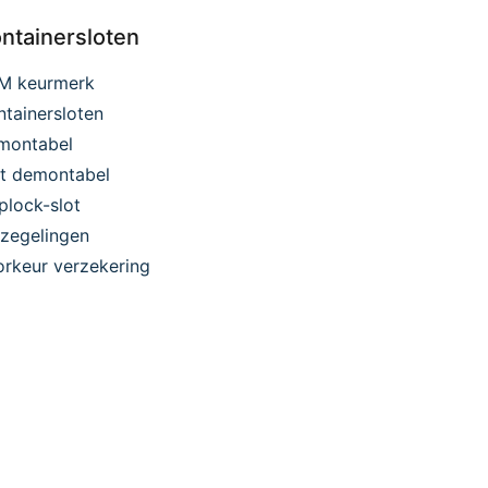
ntainersloten
M keurmerk
tainersloten
montabel
et demontabel
plock-slot
zegelingen
rkeur verzekering