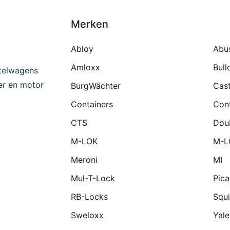
Merken
Abloy
Abu
Amloxx
Bull
telwagens
ter en motor
BurgWächter
Cast
Containers
Cont
CTS
Dou
M-LOK
M-L
Meroni
MI
Mul-T-Lock
Pic
RB-Locks
Squi
Sweloxx
Yale