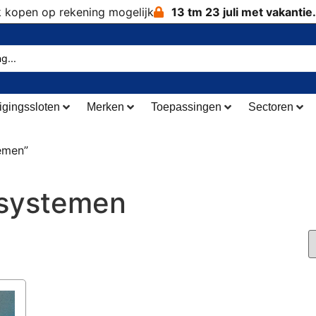
k kopen op rekening mogelijk
13 tm 23 juli met vakantie.
igingssloten
Merken
Toepassingen
Sectoren
emen”
tsystemen