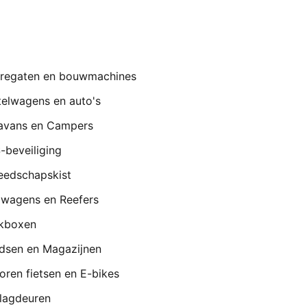
regaten en bouwmachines
telwagens en auto's
avans en Campers
-beveiliging
eedschapskist
lwagens en Reefers
kboxen
dsen en Magazijnen
oren fietsen en E-bikes
lagdeuren