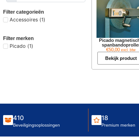
Filter categorieën
Accessoires
(
1
)
Filter merken
Picado magnetisc
spanbandoprolle
Picado
(
1
)
€
50,00
excl. btw
Bekijk product
410
18
Beveiligingsoplossingen
Premium merken