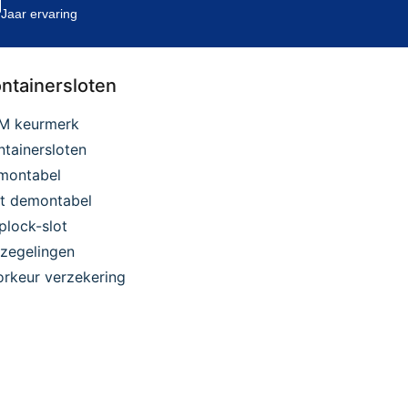
Jaar ervaring
ntainersloten
M keurmerk
tainersloten
montabel
et demontabel
plock-slot
zegelingen
rkeur verzekering