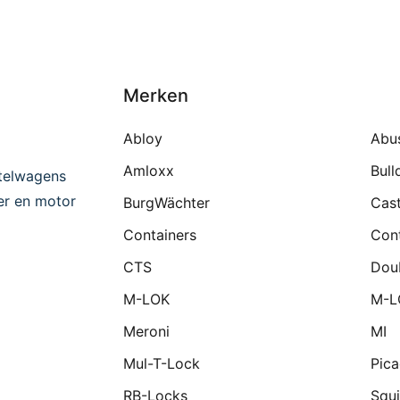
Merken
Abloy
Abu
Amloxx
Bull
telwagens
ter en motor
BurgWächter
Cast
Containers
Cont
CTS
Dou
M-LOK
M-L
Meroni
MI
Mul-T-Lock
Pic
RB-Locks
Squi