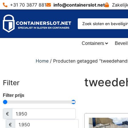
+31 70 3877 881
info@containerslot
.
net
Zakelij
Containers
Beveil
Home
/ Producten getagged “tweedehands
tweedeh
Filter
Filter prijs
€
€