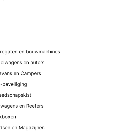
regaten en bouwmachines
telwagens en auto's
avans en Campers
-beveiliging
eedschapskist
lwagens en Reefers
kboxen
dsen en Magazijnen