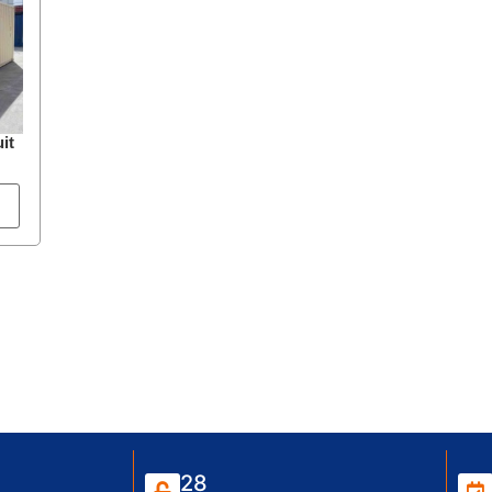
it
28