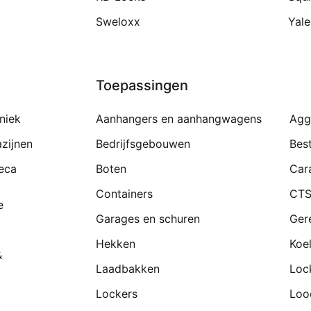
Sweloxx
Yale
Toepassingen
niek
Aanhangers en aanhangwagens
Agg
zijnen
Bedrijfsgebouwen
Bes
eca
Boten
Car
Containers
CTS
e
Garages en schuren
Ger
Hekken
Koe
&
Laadbakken
Loc
Lockers
Loo