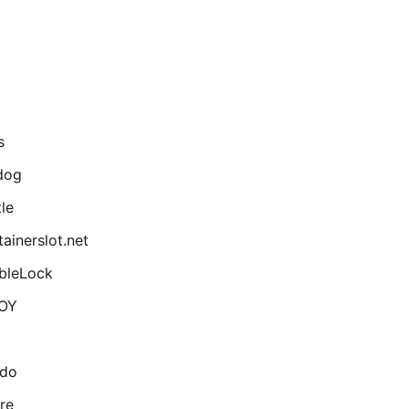
s
dog
le
ainerslot.net
bleLock
OY
ado
re