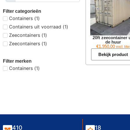
Filter categorieën
Containers
(
1
)
Containers uit voorraad
(
1
)
Zeecontainers
(
1
)
20ft zeecontainer u
de huur
Zeecontainers
(
1
)
€
1.950,00
excl. btw
Bekijk product
Filter merken
Containers
(
1
)
410
18