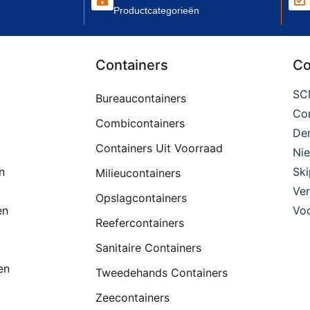
Productcategorieën
Containers
Co
SC
Bureaucontainers
Con
Combicontainers
De
Containers Uit Voorraad
Ni
n
Ski
Milieucontainers
Ver
Opslagcontainers
en
Voo
Reefercontainers
Sanitaire Containers
en
Tweedehands Containers
Zeecontainers