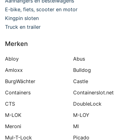
Aanhangers en bestelwagens
E-bike, fiets, scooter en motor
Kingpin sloten
Truck en trailer
Merken
Abloy
Abus
Amloxx
Bulldog
BurgWächter
Castle
Containers
Containerslot.net
CTS
DoubleLock
M-LOK
M-LOY
Meroni
MI
Mul-T-Lock
Picado