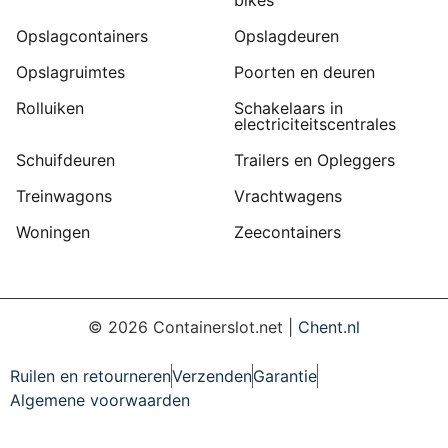
bikes
Opslagcontainers
Opslagdeuren
Opslagruimtes
Poorten en deuren
Rolluiken
Schakelaars in
electriciteitscentrales
Schuifdeuren
Trailers en Opleggers
Treinwagons
Vrachtwagens
Woningen
Zeecontainers
©
2026
Containerslot.net |
Chent.nl
Ruilen en retourneren
Verzenden
Garantie
Algemene voorwaarden