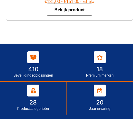
€
131,00
-
€
151,00
excl. btw
Bekijk product
410
18
Beveiligingsoplossingen
Premium merken
28
20
Productcategorieën
Jaar ervaring