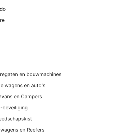
ado
re
regaten en bouwmachines
telwagens en auto's
avans en Campers
-beveiliging
eedschapskist
lwagens en Reefers