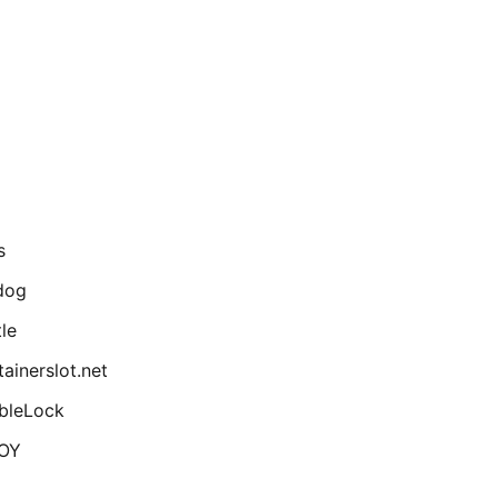
s
dog
le
ainerslot.net
bleLock
OY