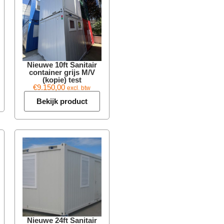
Nieuwe 10ft Sanitair
container grijs M/V
(kopie) test
€
9.150,00
excl. btw
Bekijk product
Nieuwe 24ft Sanitair