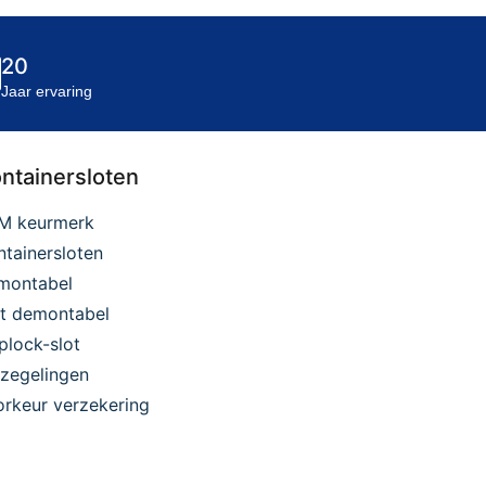
20
Jaar ervaring
ntainersloten
M keurmerk
tainersloten
montabel
et demontabel
plock-slot
zegelingen
rkeur verzekering