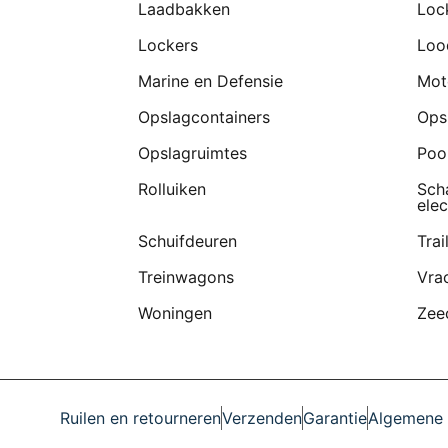
Laadbakken
Loc
Lockers
Loo
Marine en Defensie
Mot
Opslagcontainers
Ops
Opslagruimtes
Poo
Rolluiken
Sch
elec
Schuifdeuren
Trai
Treinwagons
Vra
Woningen
Zee
Ruilen en retourneren
Verzenden
Garantie
Algemene