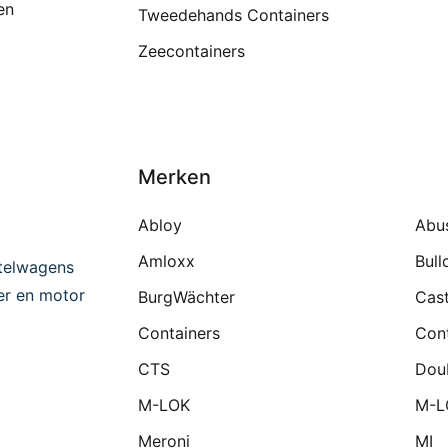
en
Tweedehands Containers
Zeecontainers
Merken
Abloy
Abu
Amloxx
Bull
telwagens
ter en motor
BurgWächter
Cast
Containers
Cont
CTS
Dou
M-LOK
M-L
Meroni
MI