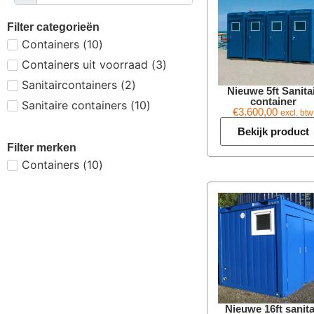
Filter categorieën
Containers
(
10
)
Containers uit voorraad
(
3
)
Sanitaircontainers
(
2
)
Nieuwe 5ft Sanita
container
Sanitaire containers
(
10
)
€
3.600,00
excl. btw
Bekijk product
Filter merken
Containers
(
10
)
Nieuwe 16ft sanita