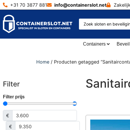
+31 70 3877 881
info@containerslot
.
net
Zakelij
Containers
Beveil
Home
/ Producten getagged “Sanitairconta
Sanitai
Filter
Filter prijs
€
€