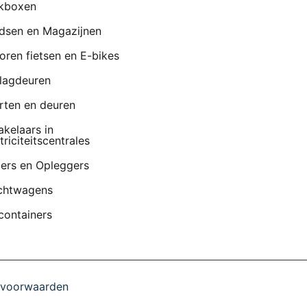
kboxen
dsen en Magazijnen
oren fietsen en E-bikes
lagdeuren
rten en deuren
akelaars in
triciteitscentrales
lers en Opleggers
chtwagens
containers
 voorwaarden