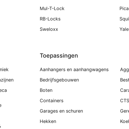
Mul-T-Lock
Pic
RB-Locks
Squi
Sweloxx
Yale
Toepassingen
niek
Aanhangers en aanhangwagens
Agg
zijnen
Bedrijfsgebouwen
Bes
eca
Boten
Car
Containers
CTS
e
Garages en schuren
Ger
Hekken
Koe
&