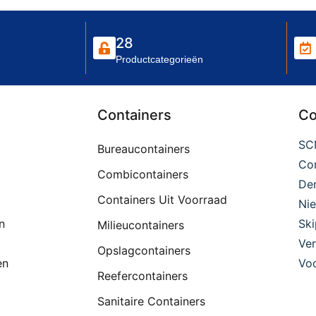
28
Productcategorieën
Containers
Co
SC
Bureaucontainers
Con
Combicontainers
De
Containers Uit Voorraad
Ni
n
Ski
Milieucontainers
Ver
Opslagcontainers
en
Voo
Reefercontainers
Sanitaire Containers