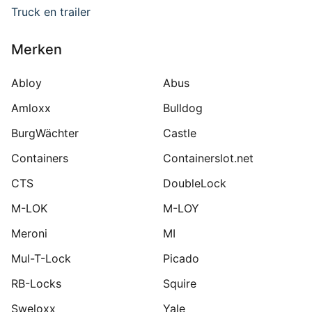
Truck en trailer
Merken
Abloy
Abus
Amloxx
Bulldog
BurgWächter
Castle
Containers
Containerslot.net
CTS
DoubleLock
M-LOK
M-LOY
Meroni
MI
Mul-T-Lock
Picado
RB-Locks
Squire
Sweloxx
Yale