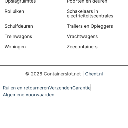
Opslagruimtes
Poorten en deuren
Rolluiken
Schakelaars in
electriciteitscentrales
Schuifdeuren
Trailers en Opleggers
Treinwagons
Vrachtwagens
Woningen
Zeecontainers
©
2026
Containerslot.net |
Chent.nl
Ruilen en retourneren
Verzenden
Garantie
Algemene voorwaarden