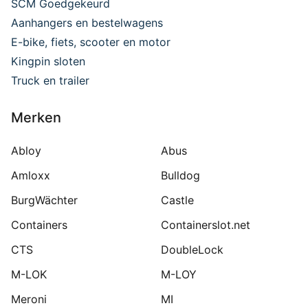
SCM Goedgekeurd
Aanhangers en bestelwagens
E-bike, fiets, scooter en motor
Kingpin sloten
Truck en trailer
Merken
Abloy
Abus
Amloxx
Bulldog
BurgWächter
Castle
Containers
Containerslot.net
CTS
DoubleLock
M-LOK
M-LOY
Meroni
MI