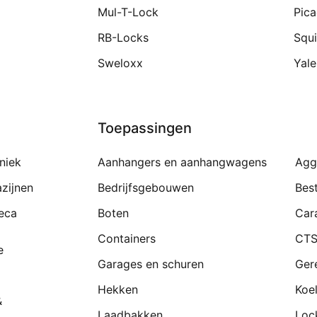
Mul-T-Lock
Pic
RB-Locks
Squi
Sweloxx
Yale
Toepassingen
niek
Aanhangers en aanhangwagens
Agg
zijnen
Bedrijfsgebouwen
Bes
eca
Boten
Car
Containers
CTS
e
Garages en schuren
Ger
Hekken
Koe
&
Laadbakken
Loc