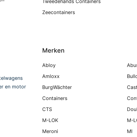
Tweedehands Containers
Zeecontainers
Merken
Abloy
Abu
Amloxx
Bull
telwagens
ter en motor
BurgWächter
Cast
Containers
Cont
CTS
Dou
M-LOK
M-L
Meroni
MI