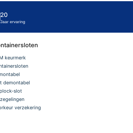
20
Jaar ervaring
ntainersloten
M keurmerk
tainersloten
montabel
et demontabel
plock-slot
zegelingen
rkeur verzekering