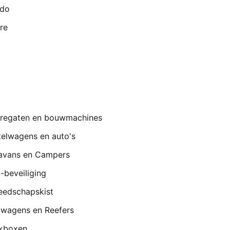
ado
re
regaten en bouwmachines
telwagens en auto's
avans en Campers
-beveiliging
eedschapskist
lwagens en Reefers
kboxen