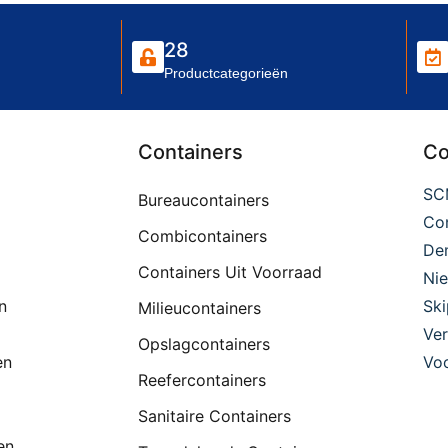
28
Productcategorieën
Containers
Co
SC
Bureaucontainers
Con
Combicontainers
De
Containers Uit Voorraad
Ni
n
Ski
Milieucontainers
Ver
Opslagcontainers
en
Voo
Reefercontainers
Sanitaire Containers
en