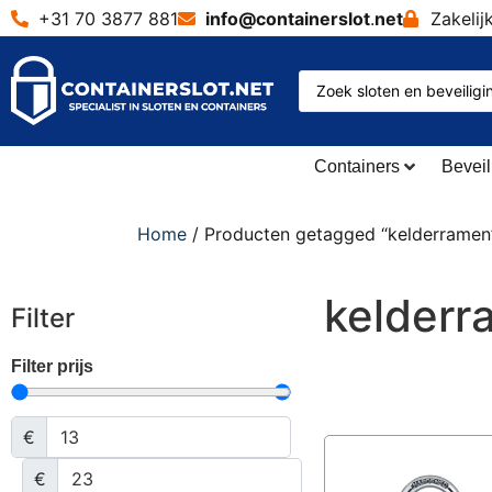
+31 70 3877 881
info@containerslot
.
net
Zakelij
Containers
Beveil
Home
/ Producten getagged “kelderramen
kelderr
Filter
Filter prijs
€
€