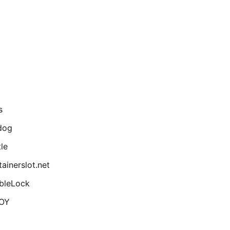
s
dog
le
ainerslot.net
bleLock
OY