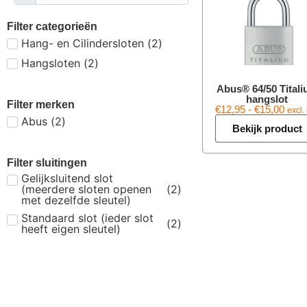
Filter categorieën
Hang- en Cilindersloten
(
2
)
Hangsloten
(
2
)
Abus® 64/50 Tital
hangslot
Filter merken
€
12,95
-
€
15,00
excl.
Abus
(
2
)
Bekijk product
Filter sluitingen
Gelijksluitend slot
(meerdere sloten openen
(
2
)
met dezelfde sleutel)
Standaard slot (ieder slot
(
2
)
heeft eigen sleutel)