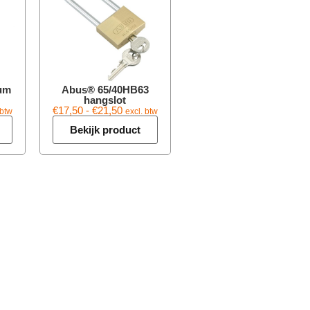
ium
Abus® 65/40HB63
hangslot
€
17,50
-
€
21,50
 btw
excl. btw
Bekijk product