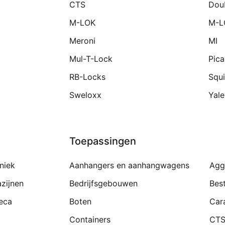
CTS
Dou
M-LOK
M-L
Meroni
MI
Mul-T-Lock
Pic
RB-Locks
Squi
Sweloxx
Yale
Toepassingen
niek
Aanhangers en aanhangwagens
Agg
zijnen
Bedrijfsgebouwen
Bes
eca
Boten
Car
Containers
CTS