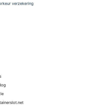
rkeur verzekering
s
dog
le
ainerslot.net