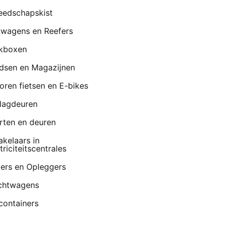
eedschapskist
lwagens en Reefers
kboxen
dsen en Magazijnen
oren fietsen en E-bikes
lagdeuren
rten en deuren
akelaars in
triciteitscentrales
lers en Opleggers
chtwagens
containers