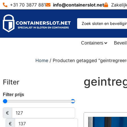
+31 70 3877 881
info@containerslot
.
net
Zakelij
Containers
Beveil
Home
/ Producten getagged “geintregreerd
geintreg
Filter
Filter prijs
€
€