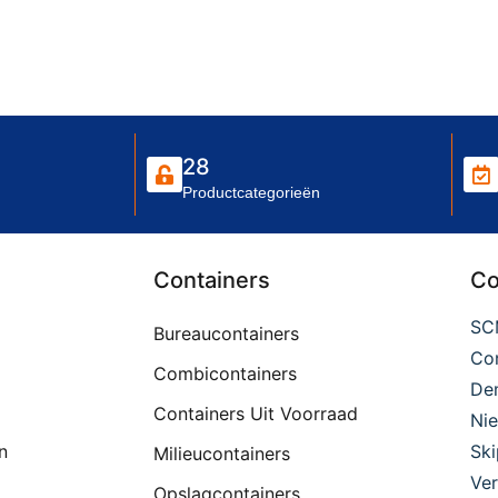
28
Productcategorieën
Containers
Co
SC
Bureaucontainers
Con
Combicontainers
De
Containers Uit Voorraad
Ni
n
Ski
Milieucontainers
Ver
Opslagcontainers