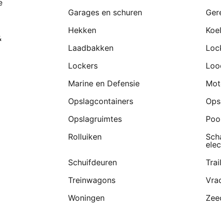
e
Garages en schuren
Ger
Hekken
Koe
&
Laadbakken
Loc
Lockers
Loo
Marine en Defensie
Mot
Opslagcontainers
Ops
Opslagruimtes
Poo
Rolluiken
Sch
elec
Schuifdeuren
Trai
Treinwagons
Vra
Woningen
Zee