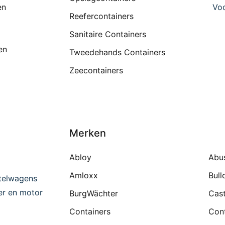
en
Voo
Reefercontainers
Sanitaire Containers
en
Tweedehands Containers
Zeecontainers
Merken
Abloy
Abu
Amloxx
Bull
telwagens
ter en motor
BurgWächter
Cast
Containers
Cont