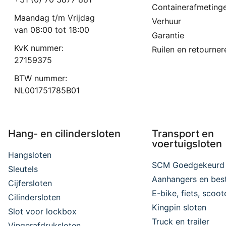
Containerafmeting
Maandag t/m Vrijdag
Verhuur
van 08:00 tot 18:00
Garantie
KvK nummer:
Ruilen en retourner
27159375
BTW nummer:
NL001751785B01
Hang- en cilindersloten
Transport en
voertuigsloten
Hangsloten
SCM Goedgekeurd
Sleutels
Aanhangers en bes
Cijfersloten
E-bike, fiets, scoo
Cilindersloten
Kingpin sloten
Slot voor lockbox
Truck en trailer
Vingerafdruksloten