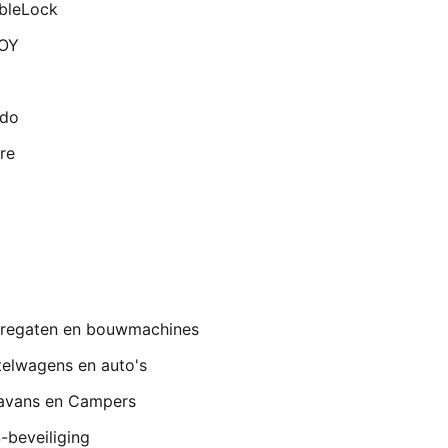
bleLock
OY
ado
re
regaten en bouwmachines
telwagens en auto's
avans en Campers
-beveiliging