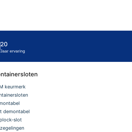
20
Jaar ervaring
ntainersloten
M keurmerk
tainersloten
montabel
et demontabel
plock-slot
zegelingen