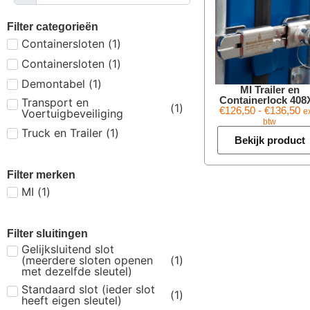
Filter categorieën
Containersloten
(
1
)
Containersloten
(
1
)
Demontabel
(
1
)
MI Trailer en
Containerlock 408
Transport en
(
1
)
€
126,50
-
€
136,50
Voertuigbeveiliging
ex
btw
Truck en Trailer
(
1
)
Bekijk product
Filter merken
MI
(
1
)
Filter sluitingen
Gelijksluitend slot
(meerdere sloten openen
(
1
)
met dezelfde sleutel)
Standaard slot (ieder slot
(
1
)
heeft eigen sleutel)