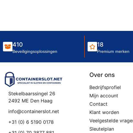
410
18
Beveiligingsoplossingen
Premium merken
Over ons
Bedrijfsprofiel
Stekelbaarssingel 26
Mijn account
2492 ME Den Haag
Contact
info@containerslot.net
Klant worden
Veelgestelde vrage
+31 (0) 6 5190 0178
Sleutelplan
+31 (0) 70 3877 881