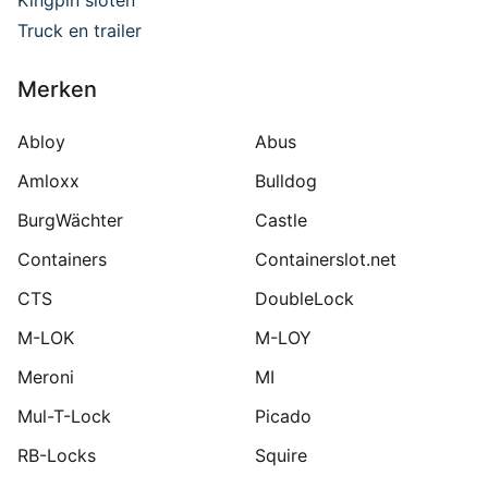
Kingpin sloten
Truck en trailer
Merken
Abloy
Abus
Amloxx
Bulldog
BurgWächter
Castle
Containers
Containerslot.net
CTS
DoubleLock
M-LOK
M-LOY
Meroni
MI
Mul-T-Lock
Picado
RB-Locks
Squire