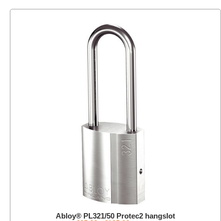
Abloy® PL321/50 Protec2 hangslot