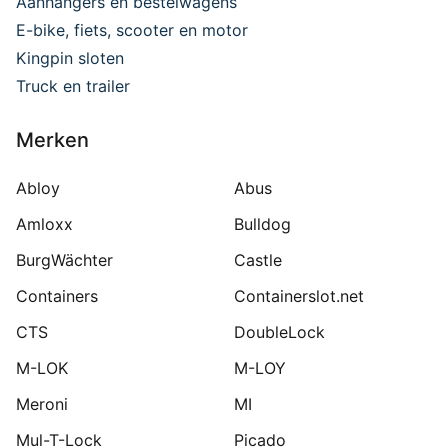
Aanhangers en bestelwagens
E-bike, fiets, scooter en motor
Kingpin sloten
Truck en trailer
Merken
Abloy
Abus
Amloxx
Bulldog
BurgWächter
Castle
Containers
Containerslot.net
CTS
DoubleLock
M-LOK
M-LOY
Meroni
MI
Mul-T-Lock
Picado