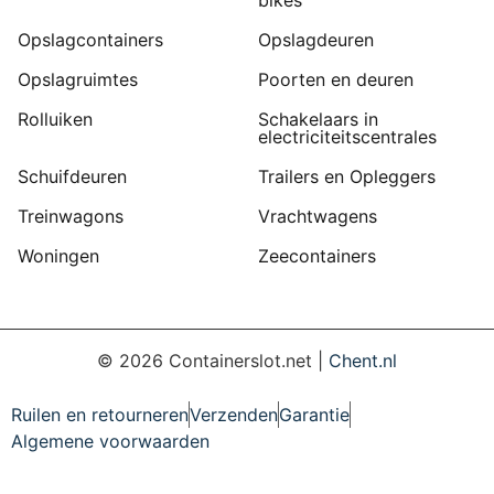
bikes
Opslagcontainers
Opslagdeuren
Opslagruimtes
Poorten en deuren
Rolluiken
Schakelaars in
electriciteitscentrales
Schuifdeuren
Trailers en Opleggers
Treinwagons
Vrachtwagens
Woningen
Zeecontainers
©
2026
Containerslot.net |
Chent.nl
Ruilen en retourneren
Verzenden
Garantie
Algemene voorwaarden