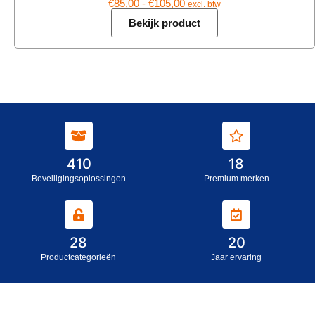
€
85,00
-
€
105,00
excl. btw
Bekijk product
410
18
Beveiligingsoplossingen
Premium merken
28
20
Productcategorieën
Jaar ervaring