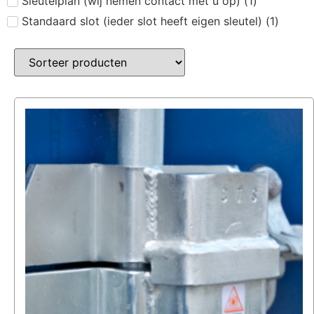
Sleutelplan (wij nemen contact met u op)
(
1
)
Standaard slot (ieder slot heeft eigen sleutel)
(
1
)