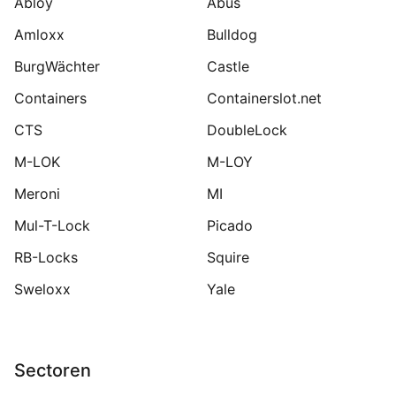
Abloy
Abus
Amloxx
Bulldog
BurgWächter
Castle
Containers
Containerslot.net
CTS
DoubleLock
M-LOK
M-LOY
Meroni
MI
Mul-T-Lock
Picado
RB-Locks
Squire
Sweloxx
Yale
Sectoren