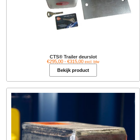
CTS® Trailer deurslot
€
295,00
-
€
315,00
excl. btw
Bekijk product