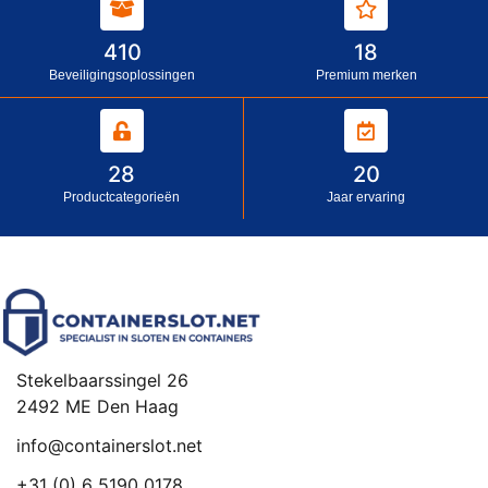
410
18
Beveiligingsoplossingen
Premium merken
28
20
Productcategorieën
Jaar ervaring
Stekelbaarssingel 26
2492 ME Den Haag
info@containerslot.net
+31 (0) 6 5190 0178