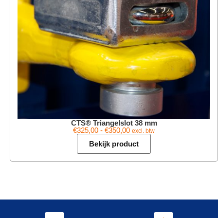
CTS® Triangelslot 38 mm
€
325,00
-
€
350,00
excl. btw
Bekijk product