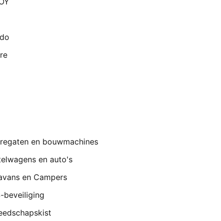
OY
ado
re
regaten en bouwmachines
telwagens en auto's
avans en Campers
-beveiliging
eedschapskist