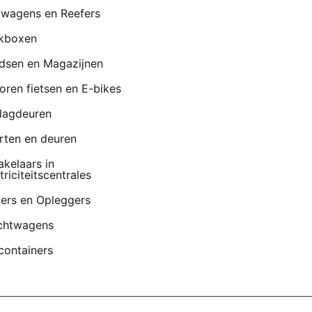
lwagens en Reefers
kboxen
dsen en Magazijnen
oren fietsen en E-bikes
lagdeuren
rten en deuren
akelaars in
triciteitscentrales
lers en Opleggers
chtwagens
containers