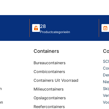
28
Productcategorieën
Containers
Co
SC
Bureaucontainers
Con
Combicontainers
De
Containers Uit Voorraad
Ni
n
Ski
Milieucontainers
Ver
Opslagcontainers
en
Voo
Reefercontainers