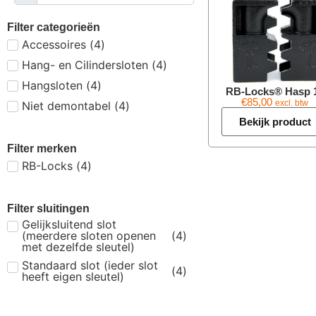
Filter categorieën
Accessoires
(
4
)
Hang- en Cilindersloten
(
4
)
Hangsloten
(
4
)
RB-Locks® Hasp 
€
85,00
excl. btw
Niet demontabel
(
4
)
Bekijk product
Filter merken
RB-Locks
(
4
)
Filter sluitingen
Gelijksluitend slot
(meerdere sloten openen
(
4
)
met dezelfde sleutel)
Standaard slot (ieder slot
(
4
)
heeft eigen sleutel)