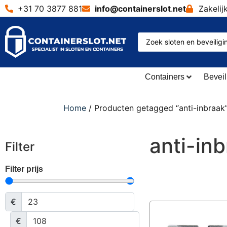
+31 70 3877 881
info@containerslot
.
net
Zakelij
Containers
Beveil
Home
/ Producten getagged “anti-inbraak
anti-in
Filter
Filter prijs
€
€