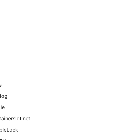
s
dog
le
ainerslot.net
bleLock