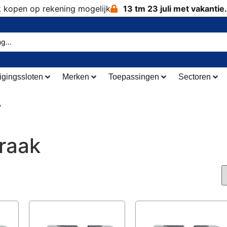
k kopen op rekening mogelijk
13 tm 23 juli met vakantie.
igingssloten
Merken
Toepassingen
Sectoren
”
braak