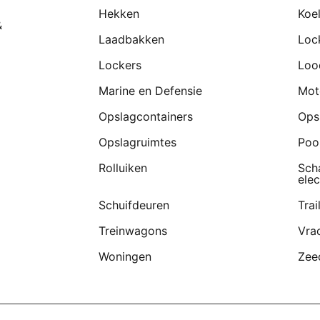
Hekken
Koe
&
Laadbakken
Loc
Lockers
Loo
Marine en Defensie
Mot
Opslagcontainers
Ops
Opslagruimtes
Poo
Rolluiken
Sch
elec
Schuifdeuren
Trai
Treinwagons
Vra
Woningen
Zee