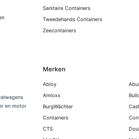
Sanitaire Containers
en
Tweedehands Containers
Zeecontainers
Merken
Abloy
Abu
Amloxx
Bull
telwagens
ter en motor
BurgWächter
Cast
Containers
Cont
CTS
Dou