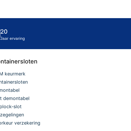
20
Jaar ervaring
ntainersloten
M keurmerk
tainersloten
montabel
et demontabel
plock-slot
zegelingen
rkeur verzekering