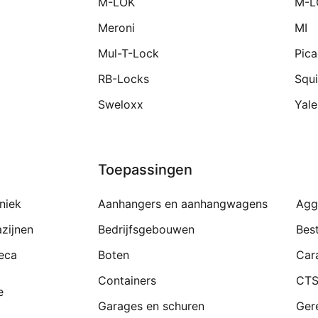
M-LOK
M-L
Meroni
MI
Mul-T-Lock
Pic
RB-Locks
Squi
Sweloxx
Yale
Toepassingen
niek
Aanhangers en aanhangwagens
Agg
zijnen
Bedrijfsgebouwen
Bes
eca
Boten
Car
Containers
CTS
e
Garages en schuren
Ger