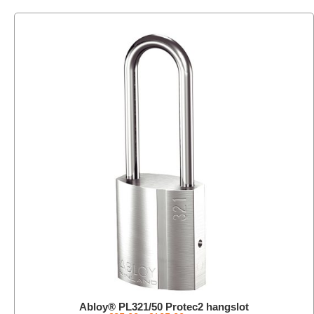
Abloy® PL321/50 Protec2 hangslot