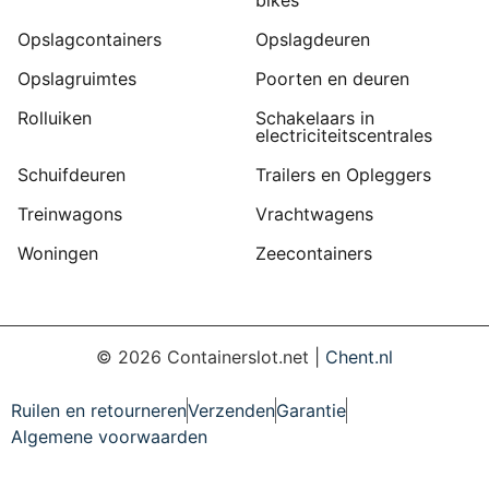
bikes
Opslagcontainers
Opslagdeuren
Opslagruimtes
Poorten en deuren
Rolluiken
Schakelaars in
electriciteitscentrales
Schuifdeuren
Trailers en Opleggers
Treinwagons
Vrachtwagens
Woningen
Zeecontainers
©
2026
Containerslot.net |
Chent.nl
Ruilen en retourneren
Verzenden
Garantie
Algemene voorwaarden