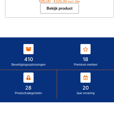
€
85,00
-
€
105,00
excl. btw
Bekijk product
410
18
Beveiligingsoplossingen
Premium merken
28
20
Productcategorieën
Jaar ervaring