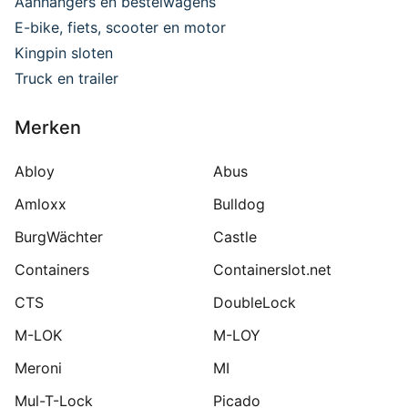
Aanhangers en bestelwagens
E-bike, fiets, scooter en motor
Kingpin sloten
Truck en trailer
Merken
Abloy
Abus
Amloxx
Bulldog
BurgWächter
Castle
Containers
Containerslot.net
CTS
DoubleLock
M-LOK
M-LOY
Meroni
MI
Mul-T-Lock
Picado