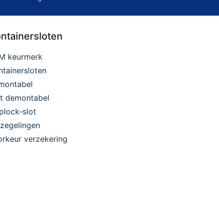
ntainersloten
M keurmerk
tainersloten
montabel
et demontabel
plock-slot
zegelingen
rkeur verzekering