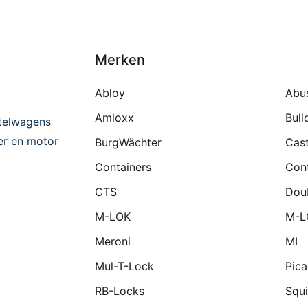
Merken
Abloy
Abu
Amloxx
Bull
telwagens
ter en motor
BurgWächter
Cast
Containers
Cont
CTS
Dou
M-LOK
M-L
Meroni
MI
Mul-T-Lock
Pic
RB-Locks
Squi