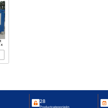
t
 x
28
Productcategorieën