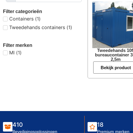
Filter categorieën
Containers
(
1
)
Tweedehands containers
(
1
)
Filter merken
Tweedehands 10f
MI
(
1
)
bureaucontainer 3
2,5m
Bekijk product
410
18
Beveiligingsoplossingen
Premium merken