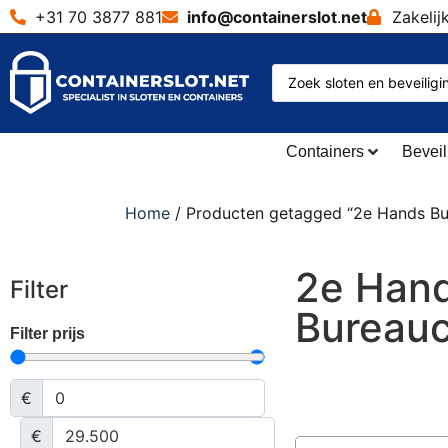
+31 70 3877 881
info@containerslot
.
net
Zakelij
Containers
Beveil
Home
/ Producten getagged “2e Hands Bu
2e Han
Filter
Bureauc
Filter prijs
€
€