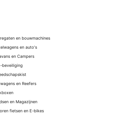
regaten en bouwmachines
telwagens en auto's
avans en Campers
-beveiliging
eedschapskist
lwagens en Reefers
kboxen
dsen en Magazijnen
oren fietsen en E-bikes