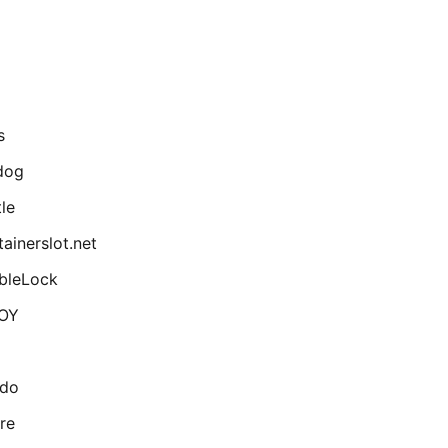
s
dog
le
ainerslot.net
bleLock
OY
ado
re