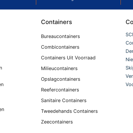
Containers
Co
SC
Bureaucontainers
Con
Combicontainers
De
Containers Uit Voorraad
Ni
n
Ski
Milieucontainers
Ver
Opslagcontainers
en
Voo
Reefercontainers
Sanitaire Containers
en
Tweedehands Containers
Zeecontainers