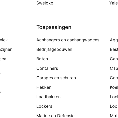
Sweloxx
Yale
Toepassingen
niek
Aanhangers en aanhangwagens
Agg
zijnen
Bedrijfsgebouwen
Bes
eca
Boten
Car
Containers
CTS
e
Garages en schuren
Ger
Hekken
Koe
&
Laadbakken
Loc
Lockers
Loo
Marine en Defensie
Mot